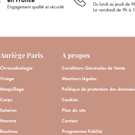
Du lundi au jeudi de 9
Engagement qualité et sécurité
Le vendredi de 9h à 
Bienvenue !
Auriège Paris
A propos
Supprimer le produit ?
Pour être au courant de nos dernières nouveautés ou
Chronobiologie
Conditions Générales de Vente
promotions en cours et bénéficier de nos conseils de
Voulez-vous vraiment supprimer le produit suivant du panier ?
saison, inscrivez-vous à notre Newsletter.
Visage
Mentions légales
Maquillage
Politique de protection des données
JE M’INSCRIS
ANNULER
OUI
Corps
Cookies
Solaires
Plan du site
renseignant votre adresse e-mail, vous acceptez de recevoir des communications par e-
de la part d’Auriège.
Homme
Contact
Routines
Programme Fidélité