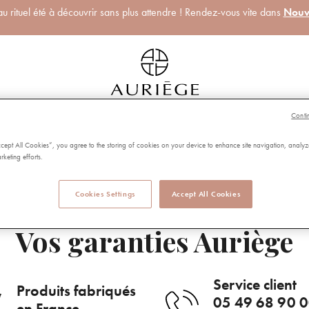
 rituel été à découvrir sans plus attendre ! Rendez-vous vite dans
Nouv
Conti
ORGANISEZ UNE RÉUNION
DEVENEZ CONSEILLÈRE
AURIÈGE !
AURIÈGE !
ccept All Cookies”, you agree to the storing of cookies on your device to enhance site navigation, analyz
rketing efforts.
 de votre visage
Cookies Settings
Accept All Cookies
Vos garanties Auriège
Service client
Produits fabriqués
05 49 68 90 
en France