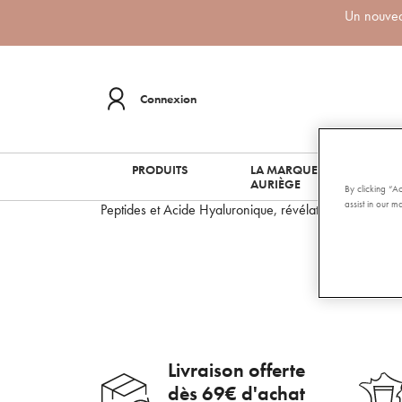
Un nouveau
Connexion
PRODUITS
LA MARQUE
AURIÈGE
By clicking “A
assist in our ma
Peptides et Acide Hyaluronique, révélateurs de Beauté
Livraison offerte
dès 69€ d'achat