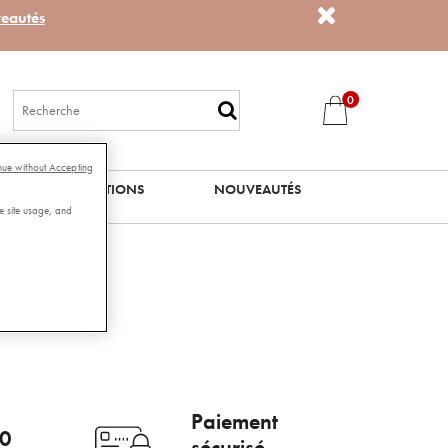
eautés
0
nue without Accepting
PROMOTIONS
NOUVEAUTÉS
e site usage, and
Paiement
00
sécurisé