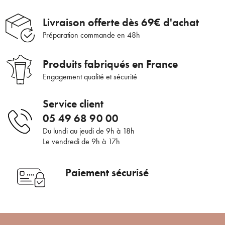
bénéficier de nos conseils de saison, inscrivez-
Livraison offerte dès 69€ d'achat
vous à notre Newsletter.
Voulez-vous vraiment supprimer le produit suivant du
Préparation commande en 48h
panier ?
Produits fabriqués en France
ANNULER
OUI
Engagement qualité et sécurité
JE M’INSCRIS
Service client
En renseignant votre adresse e-mail, vous acceptez de recevoir des
05 49 68 90 00
communications par e-mail de la part d’Auriège.
Du lundi au jeudi de 9h à 18h
Le vendredi de 9h à 17h
Paiement sécurisé