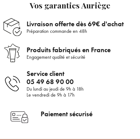
Vos garanties Auriège
Livraison offerte dès 69€ d'achat
Préparation commande en 48h
Produits fabriqués en France
Engagement qualité et sécurité
Service client
05 49 68 90 00
Du lundi au jeudi de 9h à 18h
Le vendredi de 9h à 17h
Bienvenue !
×
Paiement sécurisé
Pour être au courant de nos dernières
Supprimer le produit ?
nouveautés ou promotions en cours et
bénéficier de nos conseils de saison, inscrivez-
Voulez-vous vraiment supprimer le produit suivant du
vous à notre Newsletter.
panier ?