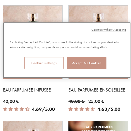
Continue without Accepting
By clicking “Accept All Cookies”, you agree to the storing of cookies on your device to
enhance site navigation, analyze site usage, and assist in our marketing efforts.
Cookies Settings
Accept All Cookies
ACHAT RAPIDE
ACHAT RAPIDE
EAU PARFUMEE INFUSEE
EAU PARFUMEE ENSOLEILLEE
Price reduced from
to
40,00 €
40,00 €
25,00 €
4.69 out of 5 Customer Rating
4.63 out of 5 Customer Rating
4.69/5.00
4.63/5.00