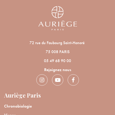
ANNULER
OUI
JE M’INSCRIS
En renseignant votre adresse e-mail, vous acceptez de recevoir des
communications par e-mail de la part d’Auriège.
72 rue du Faubourg Saint-Honoré
75 008 PARIS
05 49 68 90 00
Rejoignez nous
Auriège Paris
Chronobiologie