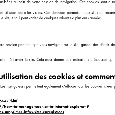
utilisées au sein de votre session de navigation. Ces cookies sont aut
ont utilisées entre les visites. Ces données permettent aux sites de reco
 le site, et qui peut varier de quelques minutes à plusieurs années.
tre session pendant que vous naviguez sur le site, garder des détails de v
ient à travers le site. Cela nous donne des indications précieuses qui n
tilisation des cookies et commen
 Les navigateurs permettent également d'effacer tous les cookies créés p
5647?hl=fr
7/how-to-manage-cookies-in-internet-explorer-9
s-supprimer-infos-sites-enregistrees