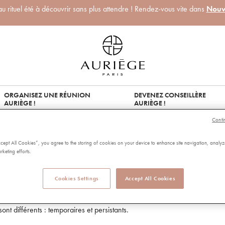
 rituel été à découvrir sans plus attendre ! Rendez-vous vite dans
Nouv
ORGANISEZ UNE RÉUNION
DEVENEZ CONSEILLÈRE
AURIÈGE !
AURIÈGE !
Conti
net que vous visitez, et qui permettent de conserver des données qui pe
ccept All Cookies”, you agree to the storing of cookies on your device to enhance site navigation, analyz
s interagissez avec le site.
rketing efforts.
qui sont mises à disposition par le navigateur, informations que l’utilisat
Cookies Settings
Accept All Cookies
e utilisés pour accéder à votre ordinateur. Si un site Web crypte des
sont différents : temporaires et persistants.