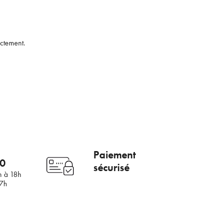
ectement.
×
mail
Paiement
00
sécurisé
h à 18h
17h