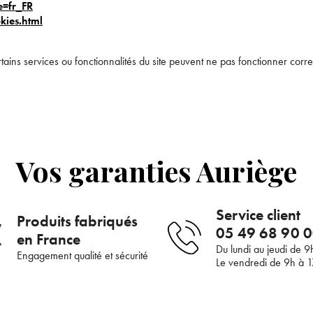
e=fr_FR
ies.html
Bienvenue !
ins services ou fonctionnalités du site peuvent ne pas fonctionner corr
Supprimer le produit ?
Pour être au courant de nos dernières nouveautés ou
promotions en cours et bénéficier de nos conseils de
saison, inscrivez-vous à notre Newsletter.
Voulez-vous vraiment supprimer le produit suivant du panier ?
JE M’INSCRIS
Vos garanties Auriège
ANNULER
OUI
renseignant votre adresse e-mail, vous acceptez de recevoir des communications par e-
Service client
Produits fabriqués
de la part d’Auriège.
05 49 68 90 
en France
Du lundi au jeudi de 9
Engagement qualité et sécurité
Le vendredi de 9h à 