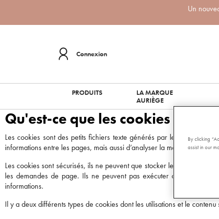
Un nouveau
Connexion
PRODUITS
LA MARQUE
AURIÈGE
Qu'est-ce que les cookies ?
Les cookies sont des petits fichiers texte générés par les sites inter
By clicking “A
informations entre les pages, mais aussi d’analyser la manière donc vou
assist in our ma
Les cookies sont sécurisés, ils ne peuvent que stocker les informations 
les demandes de page. Ils ne peuvent pas exécuter de code et ni êtr
informations.
Il y a deux différents types de cookies dont les utilisations et le contenu 