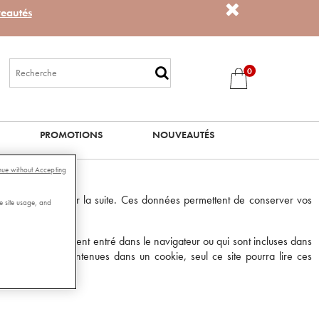
eautés
0
PROMOTIONS
NOUVEAUTÉS
nue without Accepting
uvent être utiles par la suite. Ces données permettent de conserver vos
e site usage, and
eur aura préalablement entré dans le navigateur ou qui sont incluses dans
 informations contenues dans un cookie, seul ce site pourra lire ces