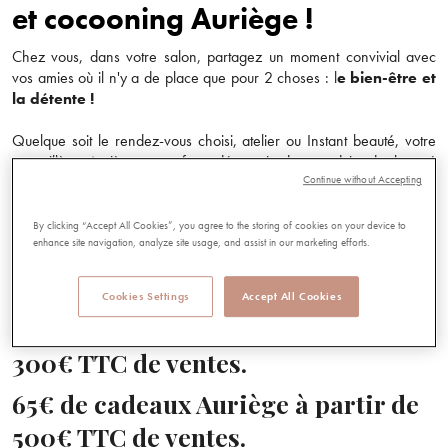
et cocooning Auriège !
Chez vous, dans votre salon, partagez un moment convivial avec
vos amies où il n'y a de place que pour 2 choses : l
e bien-être et
la détente !
Quelque soit le rendez-vous choisi, atelier ou Instant beauté, votre
conseillère Auriège vous fera découvrir des produits de beauté
adaptés à la saison mais surtout adaptés aux besoins et envies de
Continue without Accepting
chacune de vos invitées. L’assurance d’un bon moment entre filles !
By clicking “Accept All Cookies”, you agree to the storing of cookies on your device to
enhance site navigation, analyze site usage, and assist in our marketing efforts.
En plus des avantages fidélité clients habituels, en tant qu’hôtesse
vous bénéficiez de privilèges exclusifs !
Cookies Settings
Accept All Cookies
45€ de cadeaux Auriège à partir de
300€ TTC de ventes.
65€ de cadeaux Auriège à partir de
500€ TTC de ventes.