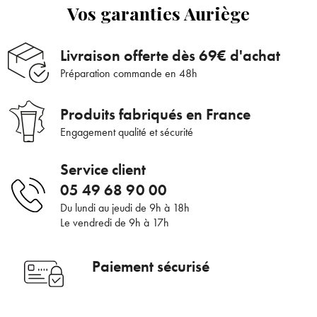
En renseignant votre adresse e-mail, vous acceptez de recevoir des
Vos garanties Auriège
communications par e-mail de la part d’Auriège.
Livraison offerte dès 69€ d'achat
Préparation commande en 48h
Produits fabriqués en France
Engagement qualité et sécurité
Service client
05 49 68 90 00
Du lundi au jeudi de 9h à 18h
Le vendredi de 9h à 17h
Paiement sécurisé