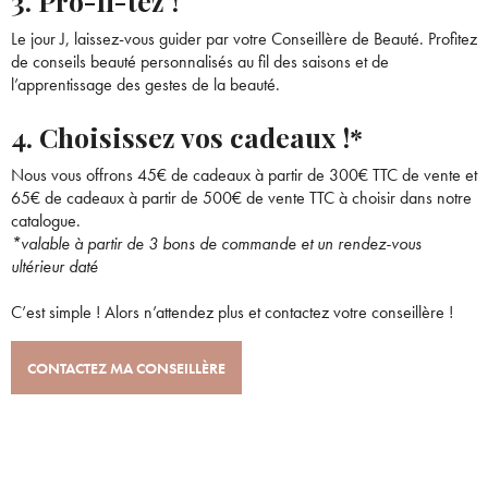
3. Pro-fi-tez !
Le jour J, laissez-vous guider par votre Conseillère de Beauté. Profitez
de conseils beauté personnalisés au fil des saisons et de
l’apprentissage des gestes de la beauté.
4. Choisissez vos cadeaux !*
Bienvenue !
Nous vous offrons 45€ de cadeaux à partir de 300€ TTC de vente et
65€ de cadeaux à partir de 500€ de vente TTC à choisir dans notre
catalogue.
Pour être au courant de nos dernières
*valable à partir de 3 bons de commande et un rendez-vous
×
Supprimer le produit ?
nouveautés ou promotions en cours et
ultérieur daté
bénéficier de nos conseils de saison, inscrivez-
C’est simple ! Alors n’attendez plus et contactez votre conseillère !
vous à notre Newsletter.
Voulez-vous vraiment supprimer le produit suivant du
panier ?
CONTACTEZ MA CONSEILLÈRE
ANNULER
OUI
JE M’INSCRIS