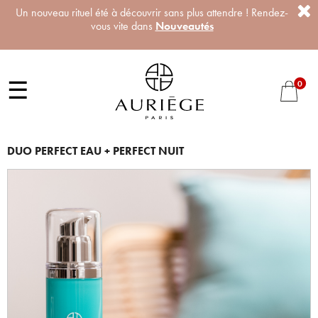
Un nouveau rituel été à découvrir sans plus attendre ! Rendez-
vous vite dans
Nouveautés
☰
0
DUO PERFECT EAU + PERFECT NUIT