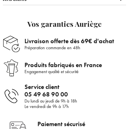
Vos garanties Auriège
Livraison offerte dès 69€ d'achat
Préparation commande en 48h
Produits fabriqués en France
Engagement qualité et sécurité
Service client
05 49 68 90 00
Bienvenue !
Du lundi au jeudi de 9h à 18h
Le vendredi de 9h à 17h
×
Pour être au courant de nos dernières
Supprimer le produit ?
nouveautés ou promotions en cours et
Paiement sécurisé
bénéficier de nos conseils de saison, inscrivez-