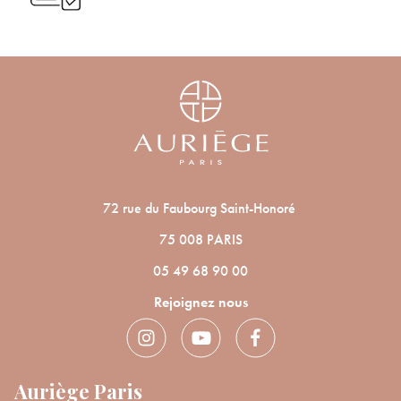
Voulez-vous vraiment supprimer le produit suivant du
vous à notre Newsletter.
panier ?
ANNULER
OUI
JE M’INSCRIS
En renseignant votre adresse e-mail, vous acceptez de recevoir des
communications par e-mail de la part d’Auriège.
72 rue du Faubourg Saint-Honoré
75 008 PARIS
05 49 68 90 00
Rejoignez nous
Auriège Paris