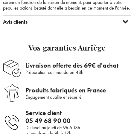
sérum en fonction de la saison du moment, pour apporter à votre
peau les actions beauté dont elle a besoin en ce moment de l'année.
Avis clients
Vos garanties Auriège
Livraison offerte dès 69€ d'achat
Préparation commande en 48h
Produits fabriqués en France
Engagement qualité et sécurité
Service client
Bienvenue !
05 49 68 90 00
Du lundi au jeudi de 9h à 18h
×
Pour être au courant de nos dernières
Supprimer le produit ?
Le vendredi de 9h à 17h