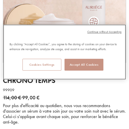
Continue without Accepting
By clicking “Accept All Cookies”, you agree to the storing of cookies on your device to
enhance site navigation, analyze site usage, and assist in our marketing efforts.
Cookies Settings
Accept All Cookies
DUO SERUM+SOIN AU CHOIX
CHRONO TEMPS
99909
Price reduced from
to
114,00 €
99,00 €
Pour plus d'efficacité au quotidien, nous vous recommandons
d'associer un sérum à votre soin jour ou votre soin nuit avec le sérum.
Celui-ci s'applique avant chaque soin, pour renforcer le bénéfice
anti-âge.