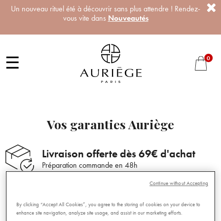
Un nouveau rituel été à découvrir sans plus attendre ! Rendez-
vous vite dans
Nouveautés
☰
0
Vos garanties Auriège
Livraison offerte dès 69€ d'achat
Préparation commande en 48h
Continue without Accepting
Produits fabriqués en France
Engagement qualité et sécurité
By clicking “Accept All Cookies”, you agree to the storing of cookies on your device to
enhance site navigation, analyze site usage, and assist in our marketing efforts.