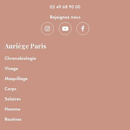
05 49 68 90 00
Rejoignez nous
Auriège Paris
Bienvenue !
Chronobiologie
Visage
×
Pour être au courant de nos dernières
Supprimer le produit ?
Maquillage
nouveautés ou promotions en cours et
bénéficier de nos conseils de saison, inscrivez-
Corps
Voulez-vous vraiment supprimer le produit suivant du
vous à notre Newsletter.
panier ?
Solaires
Homme
ANNULER
OUI
Routines
JE M’INSCRIS