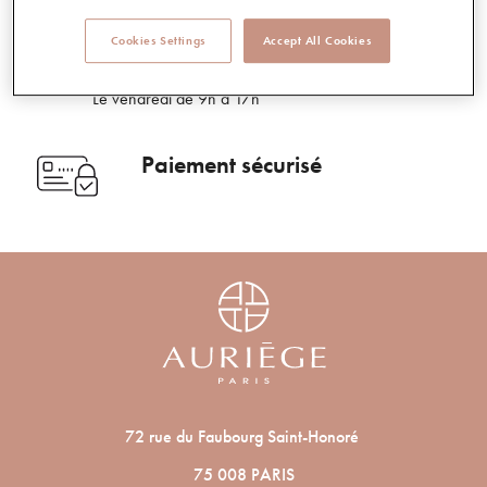
Service client
Cookies Settings
Accept All Cookies
05 49 68 90 00
Du lundi au jeudi de 9h à 18h
Le vendredi de 9h à 17h
Paiement sécurisé
72 rue du Faubourg Saint-Honoré
75 008 PARIS