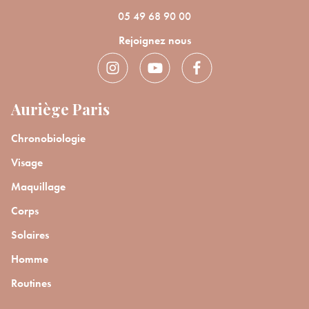
05 49 68 90 00
Rejoignez nous
Auriège Paris
Bienvenue !
Chronobiologie
Visage
×
Pour être au courant de nos dernières
Supprimer le produit ?
Maquillage
nouveautés ou promotions en cours et
bénéficier de nos conseils de saison, inscrivez-
Corps
Voulez-vous vraiment supprimer le produit suivant du
vous à notre Newsletter.
panier ?
Solaires
Homme
ANNULER
OUI
Routines
JE M’INSCRIS