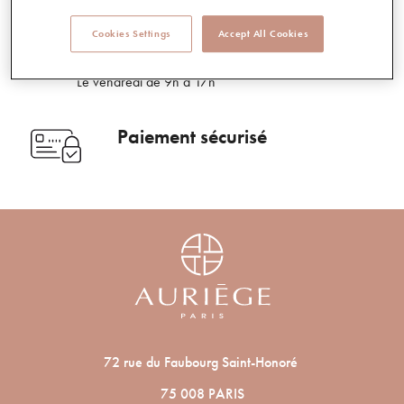
Service client
Cookies Settings
Accept All Cookies
05 49 68 90 00
Du lundi au jeudi de 9h à 18h
Le vendredi de 9h à 17h
Paiement sécurisé
72 rue du Faubourg Saint-Honoré
75 008 PARIS