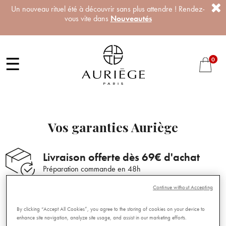
Un nouveau rituel été à découvrir sans plus attendre ! Rendez-
vous vite dans
Nouveautés
☰
0
Vos garanties Auriège
Livraison offerte dès 69€ d'achat
Préparation commande en 48h
Continue without Accepting
Produits fabriqués en France
Engagement qualité et sécurité
By clicking “Accept All Cookies”, you agree to the storing of cookies on your device to
enhance site navigation, analyze site usage, and assist in our marketing efforts.