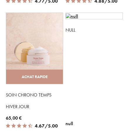
4.77 out of 5 Customer Rating
4.88 out of 5 Customer Rating
4.77/5.00
4.88/5.00
NULL
ACHAT RAPIDE
SOIN CHRONO TEMPS
HIVER JOUR
65,00 €
null
4.67 out of 5 Customer Rating
4.67/5.00