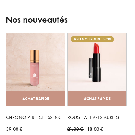
Nos nouveautés
JOLIES OFFRES DU MOIS
ACHAT RAPIDE
ACHAT RAPIDE
CHRONO PERFECT ESSENCE
ROUGE A LEVRES AURIEGE
Price reduced from
to
39,00 €
21,00 €
18,00 €