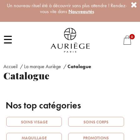
Un nouveau rituel été à découvrir sans plus attendre ! Rendez-
vous vite dans
Nouveautés
☰
0
Accueil
/
La marque Auriège
/
Catalogue
Catalogue
Nos top catégories
SOINS VISAGE
SOINS CORPS
MAQUILLAGE
PROMOTIONS