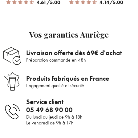
4.61 out of 5 Customer Rating
4.14 out of 5 Customer Rating
4.61/5.00
4.14/5.00
Vos garanties Auriège
Bienvenue !
Livraison offerte dès 69€ d'achat
×
Pour être au courant de nos dernières
Supprimer le produit ?
Préparation commande en 48h
nouveautés ou promotions en cours et
bénéficier de nos conseils de saison, inscrivez-
Voulez-vous vraiment supprimer le produit suivant du
Produits fabriqués en France
vous à notre Newsletter.
panier ?
Engagement qualité et sécurité
Service client
ANNULER
OUI
05 49 68 90 00
JE M’INSCRIS
Du lundi au jeudi de 9h à 18h
Le vendredi de 9h à 17h
En renseignant votre adresse e-mail, vous acceptez de recevoir des
communications par e-mail de la part d’Auriège.