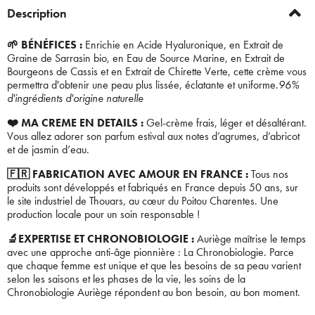
Description
🌱 BÉNÉFICES :
Enrichie en Acide Hyaluronique, en Extrait de
Graine de Sarrasin bio, en Eau de Source Marine, en Extrait de
Bourgeons de Cassis et en Extrait de Chirette Verte, cette crème vous
permettra d'obtenir une peau plus lissée, éclatante et uniforme.
96%
d'ingrédients d'origine naturelle
❤️ MA CREME EN DETAILS :
Gel-crème frais, léger et désaltérant.
Vous allez adorer son parfum estival aux notes d’agrumes, d’abricot
et de jasmin d’eau.
🇫🇷 FABRICATION AVEC AMOUR EN FRANCE :
Tous nos
produits sont développés et fabriqués en France depuis 50 ans, sur
le site industriel de Thouars, au cœur du Poitou Charentes. Une
production locale pour un soin responsable !
🔬EXPERTISE ET CHRONOBIOLOGIE :
Auriège maîtrise le temps
avec une approche anti-âge pionnière : La Chronobiologie. Parce
Bienvenue !
que chaque femme est unique et que les besoins de sa peau varient
selon les saisons et les phases de la vie, les soins de la
Chronobiologie Auriège répondent au bon besoin, au bon moment.
×
Pour être au courant de nos dernières
Supprimer le produit ?