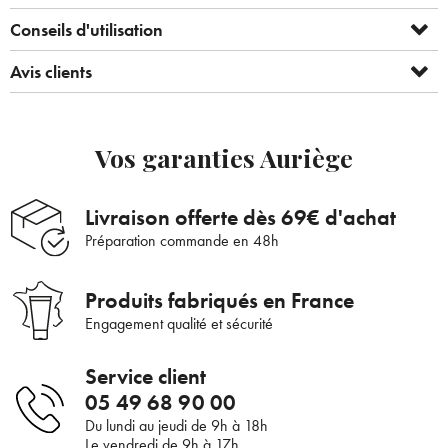
nouveautés ou promotions en cours et
Conseils d'utilisation
bénéficier de nos conseils de saison, inscrivez-
Voulez-vous vraiment supprimer le produit suivant du
vous à notre Newsletter.
panier ?
Avis clients
ANNULER
OUI
Vos garanties Auriège
JE M’INSCRIS
En renseignant votre adresse e-mail, vous acceptez de recevoir des
Livraison offerte dès 69€ d'achat
communications par e-mail de la part d’Auriège.
Préparation commande en 48h
Produits fabriqués en France
Engagement qualité et sécurité
Service client
05 49 68 90 00
Du lundi au jeudi de 9h à 18h
Le vendredi de 9h à 17h