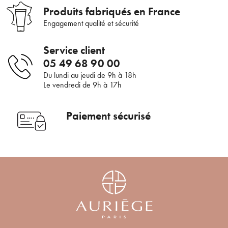
Produits fabriqués en France
Engagement qualité et sécurité
Service client
05 49 68 90 00
Du lundi au jeudi de 9h à 18h
Le vendredi de 9h à 17h
Paiement sécurisé
Bienvenue !
×
Pour être au courant de nos dernières
Supprimer le produit ?
nouveautés ou promotions en cours et
bénéficier de nos conseils de saison, inscrivez-
Voulez-vous vraiment supprimer le produit suivant du
vous à notre Newsletter.
panier ?
ANNULER
OUI