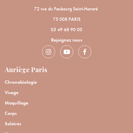
JE M’INSCRIS
72 rue du Faubourg Saint-Honoré
75 008 PARIS
En renseignant votre adresse e-mail, vous acceptez de recevoir des
communications par e-mail de la part d’Auriège.
05 49 68 90 00
Rejoignez nous
Auriège Paris
Chronobiologie
Visage
Maquillage
Corps
Solaires