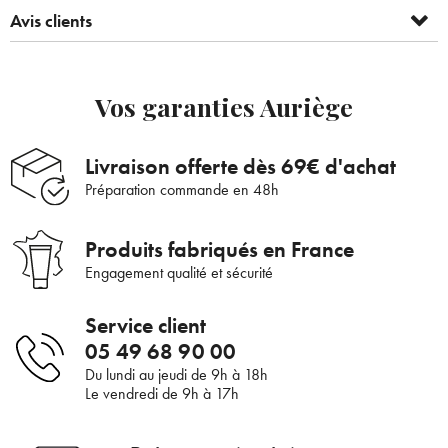
Avis clients
Vos garanties Auriège
Livraison offerte dès 69€ d'achat
Préparation commande en 48h
Produits fabriqués en France
Engagement qualité et sécurité
Service client
05 49 68 90 00
Bienvenue !
Du lundi au jeudi de 9h à 18h
Le vendredi de 9h à 17h
×
Pour être au courant de nos dernières
Supprimer le produit ?
nouveautés ou promotions en cours et