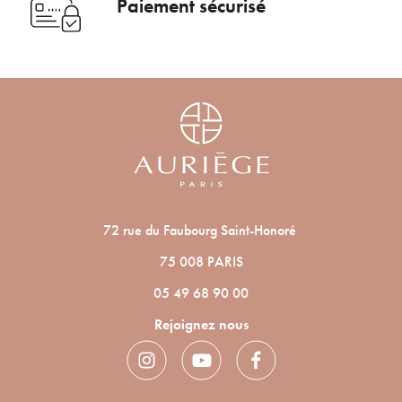
Paiement sécurisé
bénéficier de nos conseils de saison, inscrivez-
Voulez-vous vraiment supprimer le produit suivant du
vous à notre Newsletter.
panier ?
ANNULER
OUI
JE M’INSCRIS
En renseignant votre adresse e-mail, vous acceptez de recevoir des
communications par e-mail de la part d’Auriège.
72 rue du Faubourg Saint-Honoré
75 008 PARIS
05 49 68 90 00
Rejoignez nous