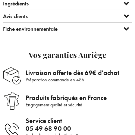
Ingrédients
Avis clients
Fiche environnementale
Bienvenue !
Vos garanties Auriège
×
Pour être au courant de nos dernières
Supprimer le produit ?
Livraison offerte dès 69€ d'achat
nouveautés ou promotions en cours et
Préparation commande en 48h
bénéficier de nos conseils de saison, inscrivez-
Voulez-vous vraiment supprimer le produit suivant du
vous à notre Newsletter.
panier ?
Produits fabriqués en France
Engagement qualité et sécurité
ANNULER
OUI
Service client
JE M’INSCRIS
05 49 68 90 00
En renseignant votre adresse e-mail, vous acceptez de recevoir des