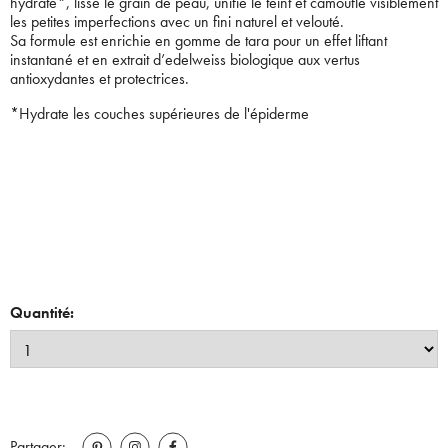
hydrate*, lisse le grain de peau, unifie le teint et camoufle visiblement
les petites imperfections avec un fini naturel et velouté.
Sa formule est enrichie en gomme de tara pour un effet liftant
instantané et en extrait d’edelweiss biologique aux vertus
antioxydantes et protectrices.
*Hydrate les couches supérieures de l'épiderme
Quantité:
Partager: