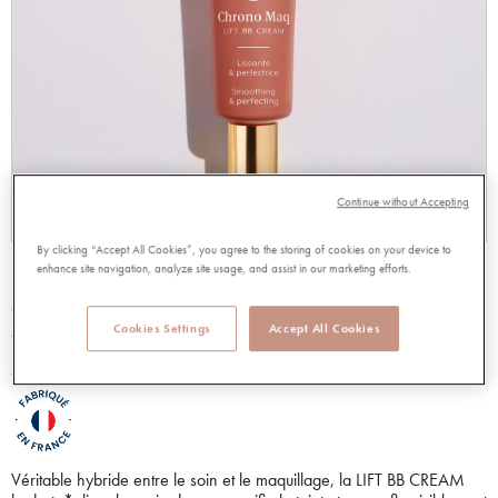
Continue without Accepting
By clicking “Accept All Cookies”, you agree to the storing of cookies on your device to
LIFT BB CREAM LIGHT
enhance site navigation, analyze site usage, and assist in our marketing efforts.
96973
Cookies Settings
Accept All Cookies
4.54 out of 5 Customer Rating
4.54/5.00
Lire les avis
49,00 €
Capacité:
30 ml
Véritable hybride entre le soin et le maquillage, la LIFT BB CREAM