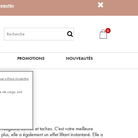
eautés
0
PROMOTIONS
NOUVEAUTÉS
nue without Accepting
M
e site usage, and
Lire les avis
s rougeurs, cernes et taches. C'est votre meilleure
e plus, elle a également un effet liftant instantané. Elle a