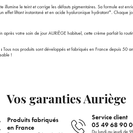
te illumine le teint et corrige les défauts pigmentaires. Sa formule est e
n effet liftant instantané et en acide hyaluronique hydratant*. Chaque jour 
après votre soin de jour AURIÈGE habituel, cette crème parfait la routine 
Bienvenue !
 :
Tous nos produits sont développés et fabriqués en France depuis 50 ans,
Supprimer le produit ?
sable !
Pour être au courant de nos dernières nouveautés ou
promotions en cours et bénéficier de nos conseils de
Voulez-vous vraiment supprimer le produit suivant du panier ?
saison, inscrivez-vous à notre Newsletter.
JE M’INSCRIS
ANNULER
OUI
Vos garanties Auriège
renseignant votre adresse e-mail, vous acceptez de recevoir des communications par e-
de la part d’Auriège.
Service client
Produits fabriqués
05 49 68 90 
en France
Du lundi au jeudi de 9