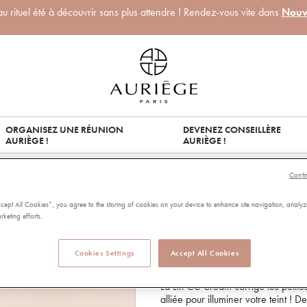
 rituel été à découvrir sans plus attendre ! Rendez-vous vite dans
Nouv
ORGANISEZ UNE RÉUNION
DEVENEZ CONSEILLÈRE
AURIÈGE !
AURIÈGE !
Conti
LIFT CC CREA
ccept All Cookies”, you agree to the storing of cookies on your device to enhance site navigation, analyz
rketing efforts.
97804
4.55 out of 5 Customer Rating
4.55/5.00
Cookies Settings
Accept All Cookies
49,00 €
Capacité:
30ml
La Lift CC Cream corrige les petite
alliée pour illuminer votre teint ! D