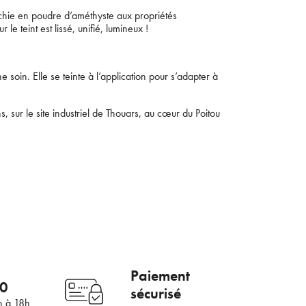
nrichie en poudre d’améthyste aux propriétés
le teint est lissé, unifié, lumineux !
soin. Elle se teinte à l’application pour s’adapter à
 sur le site industriel de Thouars, au cœur du Poitou
×
mail
Paiement
00
sécurisé
h à 18h