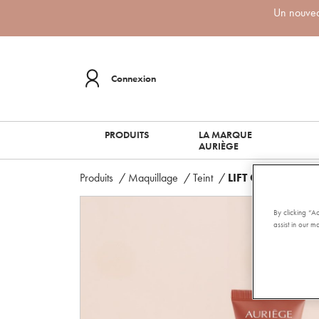
Un nouveau
Connexion
PRODUITS
LA MARQUE
AURIÈGE
Produits
/
Maquillage
/
Teint
/
LIFT CC CREAM
By clicking “A
assist in our ma