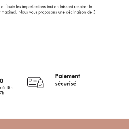
et floute les imperfections tout en laissant respirer la
ort maximal. Nous vous proposons une déclinaison de 3
×
Paiement
00
sécurisé
mail
h à 18h
17h