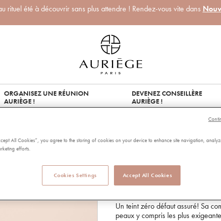
 rituel été à découvrir sans plus attendre ! Rendez-vous vite dans
Nouv
ORGANISEZ UNE RÉUNION
DEVENEZ CONSEILLÈRE
AURIÈGE !
AURIÈGE !
Conti
POUDRE MINE
ccept All Cookies”, you agree to the storing of cookies on your device to enhance site navigation, analyz
rketing efforts.
92261
Cookies Settings
Accept All Cookies
4.83 out of 5 Customer Rating
4.83/5.00
32,00 €
Capacité:
5g
Un teint zéro défaut assuré! Sa co
peaux y compris les plus exigeante