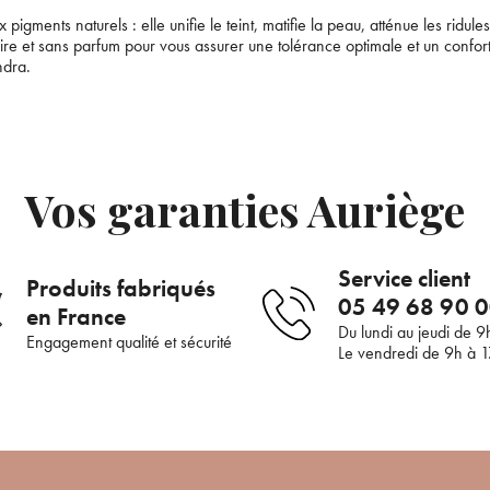
igments naturels : elle unifie le teint, matifie la peau, atténue les ridules 
 cire et sans parfum pour vous assurer une tolérance optimale et un conf
ndra.
Bienvenue !
Supprimer le produit ?
Pour être au courant de nos dernières nouveautés ou
promotions en cours et bénéficier de nos conseils de
Voulez-vous vraiment supprimer le produit suivant du panier ?
Vos garanties Auriège
saison, inscrivez-vous à notre Newsletter.
JE M’INSCRIS
ANNULER
OUI
Service client
Produits fabriqués
05 49 68 90 
en France
renseignant votre adresse e-mail, vous acceptez de recevoir des communications par e-
de la part d’Auriège.
Du lundi au jeudi de 9
Engagement qualité et sécurité
Le vendredi de 9h à 