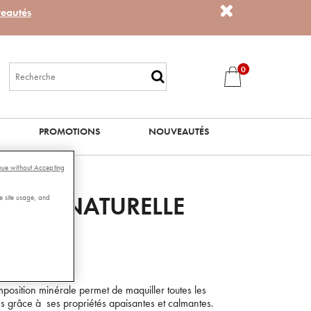
eautés
0
PROMOTIONS
NOUVEAUTÉS
nue without Accepting
RALE NATURELLE
e site usage, and
Lire les avis
mposition minérale permet de maquiller toutes les
s grâce à ses propriétés apaisantes et calmantes.