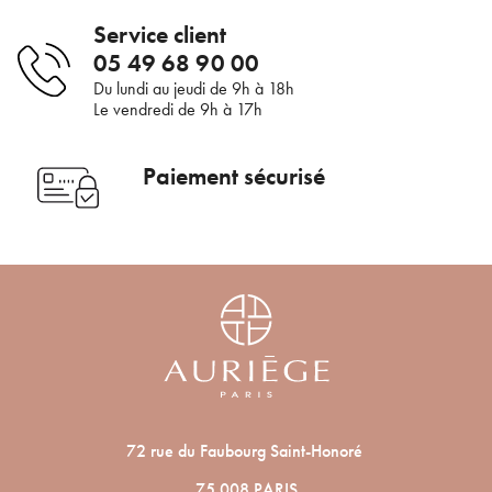
Service client
×
Pour être au courant de nos dernières
Supprimer le produit ?
05 49 68 90 00
nouveautés ou promotions en cours et
Du lundi au jeudi de 9h à 18h
bénéficier de nos conseils de saison, inscrivez-
Le vendredi de 9h à 17h
Voulez-vous vraiment supprimer le produit suivant du
vous à notre Newsletter.
panier ?
Paiement sécurisé
ANNULER
OUI
JE M’INSCRIS
En renseignant votre adresse e-mail, vous acceptez de recevoir des
communications par e-mail de la part d’Auriège.
72 rue du Faubourg Saint-Honoré
75 008 PARIS