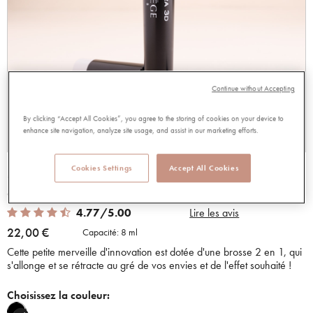
Continue without Accepting
By clicking “Accept All Cookies”, you agree to the storing of cookies on your device to
enhance site navigation, analyze site usage, and assist in our marketing efforts.
MASCARA 3D NOIR INTENSE
Cookies Settings
Accept All Cookies
92850
4.77 out of 5 Customer Rating
4.77/5.00
Lire les avis
22,00 €
Capacité:
8 ml
Cette petite merveille d'innovation est dotée d'une brosse 2 en 1, qui
s'allonge et se rétracte au gré de vos envies et de l'effet souhaité !
Choisissez la couleur: