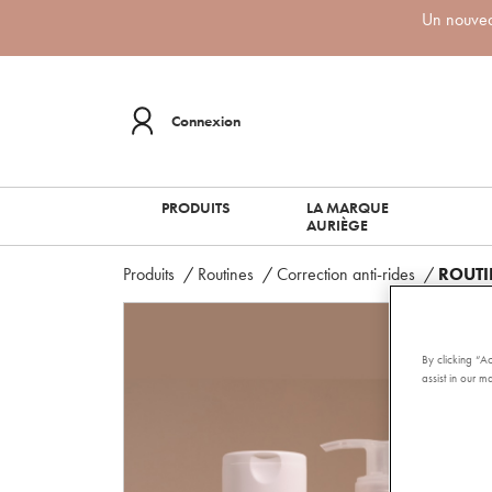
Un nouveau
Connexion
PRODUITS
LA MARQUE
AURIÈGE
Produits
/
Routines
/
Correction anti-rides
/
ROUTI
By clicking “A
assist in our ma