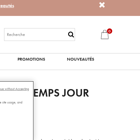
eautés
0
PROMOTIONS
NOUVEAUTÉS
RONO TEMPS JOUR
nue without Accepting
ERUM
e site usage, and