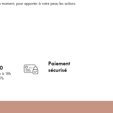
u moment, pour apporter à votre peau les actions
mail
Paiement
00
sécurisé
h à 18h
17h