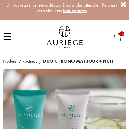
Un nouveau rituel été à découvrir sans plus attendre ! Rendez-
vous vite dans
Nouveautés
☰
0
Produits
/
Routines
/
DUO CHRONO MAT JOUR + NUIT