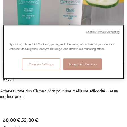
Continue without Accepting
By clicking “Accept All Cookies”, you agree to the storing of cookies on your device to
enhance site navigation, analyze site usage, and assist in our marketing efforts.
Cookies Settings
Accept All Cookies
DUO CHRONO MAT JOUR + NUIT
99854
Achetez votre duo Chrono Mat pour une meilleure efficacité... et un
meilleur prix !
Price reduced from
to
60,00 €
53,00 €