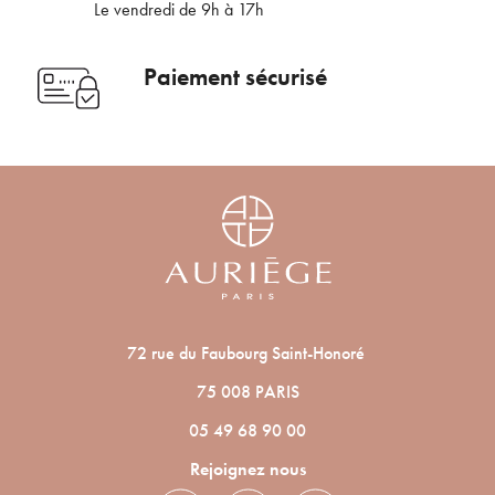
Le vendredi de 9h à 17h
nouveautés ou promotions en cours et
bénéficier de nos conseils de saison, inscrivez-
Voulez-vous vraiment supprimer le produit suivant du
vous à notre Newsletter.
Paiement sécurisé
panier ?
ANNULER
OUI
JE M’INSCRIS
En renseignant votre adresse e-mail, vous acceptez de recevoir des
communications par e-mail de la part d’Auriège.
72 rue du Faubourg Saint-Honoré
75 008 PARIS
05 49 68 90 00
Rejoignez nous