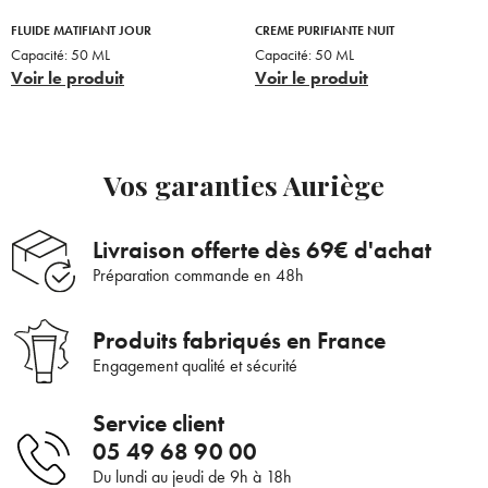
FLUIDE MATIFIANT JOUR
CREME PURIFIANTE NUIT
Capacité:
50 ML
Capacité:
50 ML
Voir le produit
Voir le produit
Vos garanties Auriège
Livraison offerte dès 69€ d'achat
Préparation commande en 48h
Produits fabriqués en France
Engagement qualité et sécurité
Bienvenue !
Service client
05 49 68 90 00
×
Du lundi au jeudi de 9h à 18h
Pour être au courant de nos dernières
Supprimer le produit ?