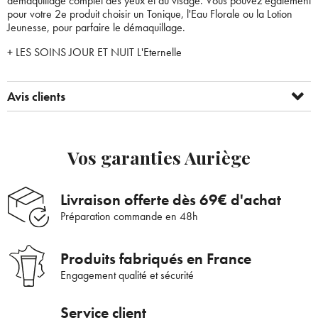
démaquillage complet des yeux et du visage. Vous pouvez également
pour votre 2e produit choisir un Tonique, l'Eau Florale ou la Lotion
Jeunesse, pour parfaire le démaquillage.
+ LES SOINS JOUR ET NUIT L'Eternelle
Avis clients
Bienvenue !
Vos garanties Auriège
×
Pour être au courant de nos dernières
Supprimer le produit ?
nouveautés ou promotions en cours et
Livraison offerte dès 69€ d'achat
bénéficier de nos conseils de saison, inscrivez-
Voulez-vous vraiment supprimer le produit suivant du
Préparation commande en 48h
vous à notre Newsletter.
panier ?
Produits fabriqués en France
Engagement qualité et sécurité
ANNULER
OUI
JE M’INSCRIS
Service client