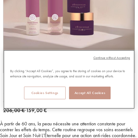
Continue without Accepting
By clicking “Accept All Cookies”, you agree to the storing of cookies on your device to
enhance site navigation, analyze site usage, and assist in our marketing efforts.
ROUTINE QUOTIDIENNE ETERNELLE
SOIN JOUR + NUIT
Cookies Settings
Accept All Cookies
99921
Price reduced from
to
206,00 €
159,00 €
À partir de 60 ans, la peau nécessite une attention constante pour
contrer les effets du temps. Cette routine regroupe vos soins essentiels
Soin Jour et Soin Nuit L'Éternelle pour une action anti-rides coordonnée.