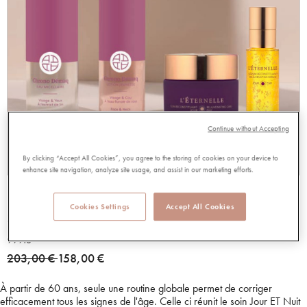
Continue without Accepting
By clicking “Accept All Cookies”, you agree to the storing of cookies on your device to
enhance site navigation, analyze site usage, and assist in our marketing efforts.
ROUTINE QUOTIDIENNE ETERNELLE
Cookies Settings
Accept All Cookies
SOIN JOUR OU NUIT + SERUM
99918
Price reduced from
to
203,00 €
158,00 €
À partir de 60 ans, seule une routine globale permet de corriger
efficacement tous les signes de l'âge. Celle ci réunit le soin Jour ET Nuit