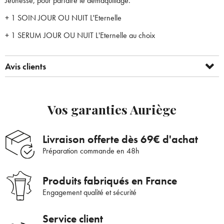
Jeunesse, pour parfaire le démaquillage.
+ 1 SOIN JOUR OU NUIT L'Eternelle
+ 1 SERUM JOUR OU NUIT L'Eternelle au choix
Avis clients
Bienvenue !
Vos garanties Auriège
×
Pour être au courant de nos dernières
Supprimer le produit ?
nouveautés ou promotions en cours et
Livraison offerte dès 69€ d'achat
bénéficier de nos conseils de saison, inscrivez-
Préparation commande en 48h
Voulez-vous vraiment supprimer le produit suivant du
vous à notre Newsletter.
panier ?
Produits fabriqués en France
Engagement qualité et sécurité
ANNULER
OUI
JE M’INSCRIS
Service client