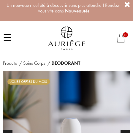
Un nouveau rituel été à découvrir sans plus attendre ! Rendez-
vous vite dans
Nouveautés
☰
0
Produits
/
Soins Corps
/
DEODORANT
JOLIES OFFRES DU MOIS