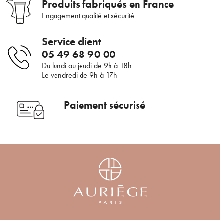
Bienvenue !
Produits fabriqués en France
Engagement qualité et sécurité
×
Pour être au courant de nos dernières
Supprimer le produit ?
Service client
nouveautés ou promotions en cours et
05 49 68 90 00
bénéficier de nos conseils de saison, inscrivez-
Voulez-vous vraiment supprimer le produit suivant du
Du lundi au jeudi de 9h à 18h
vous à notre Newsletter.
panier ?
Le vendredi de 9h à 17h
Paiement sécurisé
ANNULER
OUI
JE M’INSCRIS
En renseignant votre adresse e-mail, vous acceptez de recevoir des
communications par e-mail de la part d’Auriège.