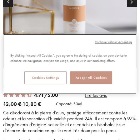
Continue without Accepting
By clicking “Accept All Cookies”, you agree to the storing of cookies on your device to
enhance site navigation, analyze site usage, and assist in our marketing efforts.
DEODORANT
Cookies Settings
Accept All Cookies
97823
4.71 out of 5 Customer Rating
4.71/5.00
Lire les avis
Price reduced from
to
12,00 €
10,80 €
Capacité:
50ml
Ce déodorant à la pierre d’alun, protège efficacement contre les
odeurs et la sensation d’humidité pendant 24h. Il est composé à 97%
d’ingrédients d’origine naturelle et est enrichi en bisabolol issue
d’écorce de candeia ce qui le rend très doux pour la peau.