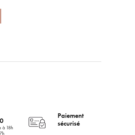
×
mail
Paiement
00
sécurisé
h à 18h
17h