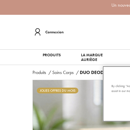
Un nouveau
Connexion
PRODUITS
LA MARQUE
AURIÈGE
Produits
/
Soins Corps
/
DUO DEODORANT AU 
By clicking “A
JOLIES OFFRES DU MOIS
assist in our ma