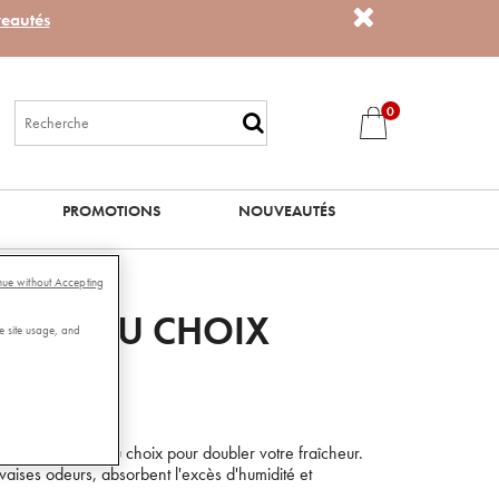
eautés
0
PROMOTIONS
NOUVEAUTÉS
nue without Accepting
ANT AU CHOIX
e site usage, and
s identiques ou au choix pour doubler votre fraîcheur.
aises odeurs, absorbent l'excès d'humidité et