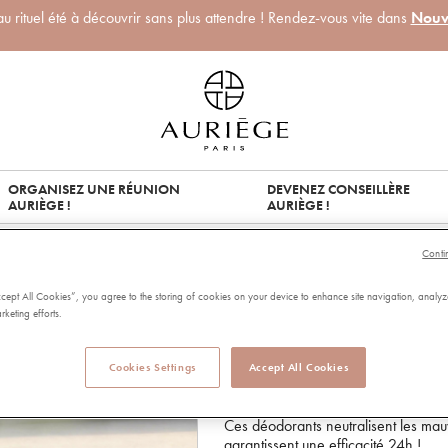
 rituel été à découvrir sans plus attendre ! Rendez-vous vite dans
Nouv
ORGANISEZ UNE RÉUNION
DEVENEZ CONSEILLÈRE
AURIÈGE !
AURIÈGE !
CHOIX
Conti
DUO DEODOR
ccept All Cookies”, you agree to the storing of cookies on your device to enhance site navigation, analyz
rketing efforts.
97831
Price reduced from
to
24,00 €
20,40 €
Cookies Settings
Accept All Cookies
Profitez de notre duo déo ! 2 produit
Ces déodorants neutralisent les mauv
garantissent une efficacité 24h !