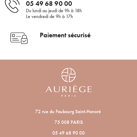
×
05 49 68 90 00
Pour être au courant de nos dernières
Supprimer le produit ?
Du lundi au jeudi de 9h à 18h
nouveautés ou promotions en cours et
Le vendredi de 9h à 17h
bénéficier de nos conseils de saison, inscrivez-
Voulez-vous vraiment supprimer le produit suivant du
vous à notre Newsletter.
panier ?
Paiement sécurisé
ANNULER
OUI
JE M’INSCRIS
En renseignant votre adresse e-mail, vous acceptez de recevoir des
communications par e-mail de la part d’Auriège.
72 rue du Faubourg Saint-Honoré
75 008 PARIS
05 49 68 90 00