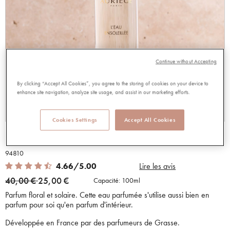
Continue without Accepting
By clicking “Accept All Cookies”, you agree to the storing of cookies on your device to
enhance site navigation, analyze site usage, and assist in our marketing efforts.
Cookies Settings
Accept All Cookies
EAU PARFUMEE ENSOLEILLEE
94810
4.66 out of 5 Customer Rating
4.66/5.00
Lire les avis
Price reduced from
to
40,00 €
25,00 €
Capacité:
100ml
Parfum floral et solaire. Cette eau parfumée s'utilise aussi bien en
parfum pour soi qu'en parfum d'intérieur.
Développée en France par des parfumeurs de Grasse.