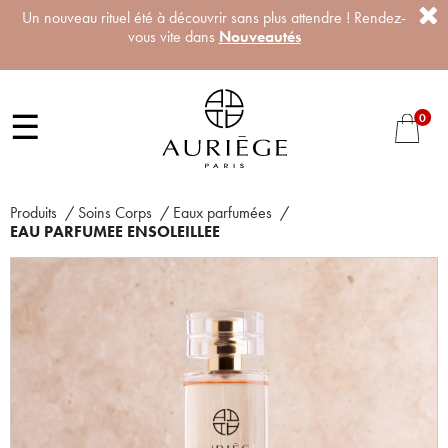
Un nouveau rituel été à découvrir sans plus attendre ! Rendez-
vous vite dans
Nouveautés
☰
0
Produits
/
Soins Corps
/
Eaux parfumées
/
EAU PARFUMEE ENSOLEILLEE