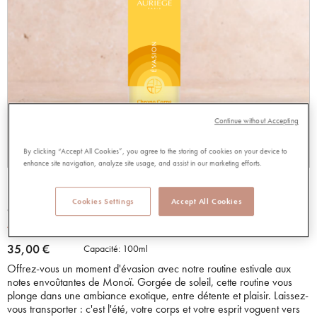
Continue without Accepting
By clicking “Accept All Cookies”, you agree to the storing of cookies on your device to
enhance site navigation, analyze site usage, and assist in our marketing efforts.
HUILE SÈCHE EVASION
Cookies Settings
Accept All Cookies
98767
5.00 out of 5 Customer Rating
5.00/5.00
Lire les avis
35,00 €
Capacité:
100ml
Offrez-vous un moment d'évasion avec notre routine estivale aux
notes envoûtantes de Monoï. Gorgée de soleil, cette routine vous
plonge dans une ambiance exotique, entre détente et plaisir. Laissez-
vous transporter : c'est l'été, votre corps et votre esprit voguent vers