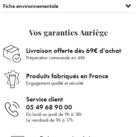
Fiche environnementale
Vos garanties Auriège
Bienvenue !
Livraison offerte dès 69€ d'achat
×
Pour être au courant de nos dernières
Supprimer le produit ?
Préparation commande en 48h
nouveautés ou promotions en cours et
bénéficier de nos conseils de saison, inscrivez-
Produits fabriqués en France
Voulez-vous vraiment supprimer le produit suivant du
vous à notre Newsletter.
panier ?
Engagement qualité et sécurité
Service client
ANNULER
OUI
05 49 68 90 00
JE M’INSCRIS
Du lundi au jeudi de 9h à 18h
Le vendredi de 9h à 17h
En renseignant votre adresse e-mail, vous acceptez de recevoir des
communications par e-mail de la part d’Auriège.