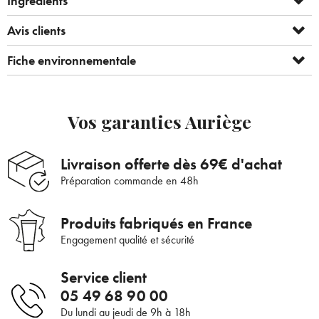
Ingrédients
Avis clients
Fiche environnementale
Vos garanties Auriège
Livraison offerte dès 69€ d'achat
Préparation commande en 48h
Produits fabriqués en France
Engagement qualité et sécurité
Bienvenue !
Service client
05 49 68 90 00
×
Du lundi au jeudi de 9h à 18h
Pour être au courant de nos dernières
Supprimer le produit ?