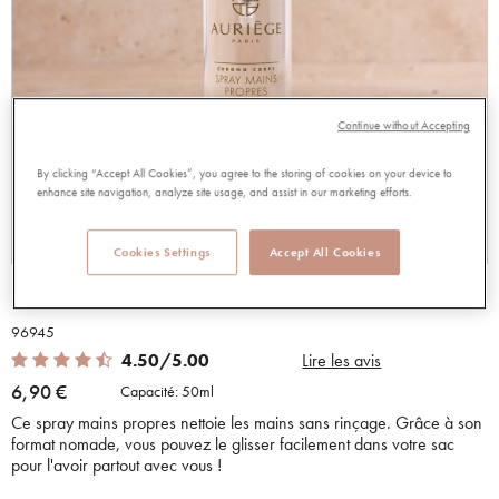
Continue without Accepting
By clicking “Accept All Cookies”, you agree to the storing of cookies on your device to
enhance site navigation, analyze site usage, and assist in our marketing efforts.
Cookies Settings
Accept All Cookies
SPRAY MAINS PROPRES 50 ML
96945
4.50 out of 5 Customer Rating
4.50/5.00
Lire les avis
6,90 €
Capacité:
50ml
Ce spray mains propres nettoie les mains sans rinçage. Grâce à son
format nomade, vous pouvez le glisser facilement dans votre sac
pour l'avoir partout avec vous !