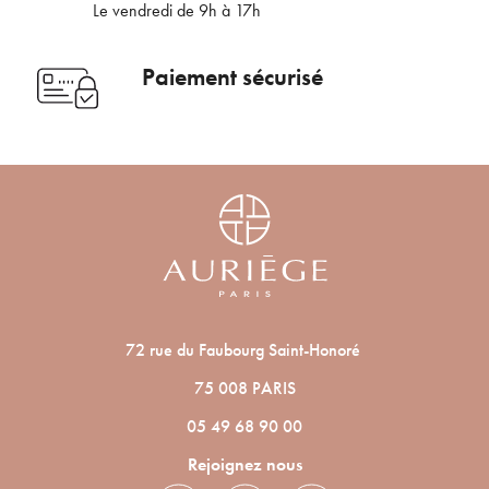
Le vendredi de 9h à 17h
nouveautés ou promotions en cours et
bénéficier de nos conseils de saison, inscrivez-
Voulez-vous vraiment supprimer le produit suivant du
vous à notre Newsletter.
Paiement sécurisé
panier ?
ANNULER
OUI
JE M’INSCRIS
En renseignant votre adresse e-mail, vous acceptez de recevoir des
communications par e-mail de la part d’Auriège.
72 rue du Faubourg Saint-Honoré
75 008 PARIS
05 49 68 90 00
Rejoignez nous