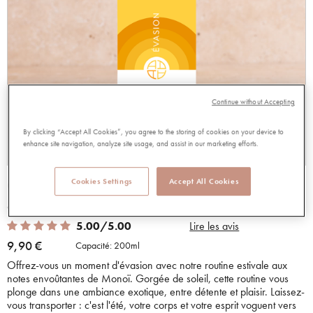
Continue without Accepting
By clicking “Accept All Cookies”, you agree to the storing of cookies on your device to
enhance site navigation, analyze site usage, and assist in our marketing efforts.
GEL DOUCHE EVASION
Cookies Settings
Accept All Cookies
98766
5.00 out of 5 Customer Rating
5.00/5.00
Lire les avis
9,90 €
Capacité:
200ml
Offrez-vous un moment d'évasion avec notre routine estivale aux
notes envoûtantes de Monoï. Gorgée de soleil, cette routine vous
plonge dans une ambiance exotique, entre détente et plaisir. Laissez-
vous transporter : c'est l'été, votre corps et votre esprit voguent vers