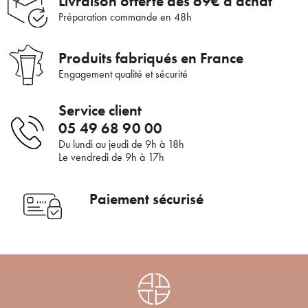
Livraison offerte dès 69€ d'achat
Préparation commande en 48h
Bienvenue !
Produits fabriqués en France
×
Pour être au courant de nos dernières
Supprimer le produit ?
Engagement qualité et sécurité
nouveautés ou promotions en cours et
bénéficier de nos conseils de saison, inscrivez-
Service client
Voulez-vous vraiment supprimer le produit suivant du
vous à notre Newsletter.
05 49 68 90 00
panier ?
Du lundi au jeudi de 9h à 18h
Le vendredi de 9h à 17h
ANNULER
OUI
JE M’INSCRIS
Paiement sécurisé
En renseignant votre adresse e-mail, vous acceptez de recevoir des
communications par e-mail de la part d’Auriège.