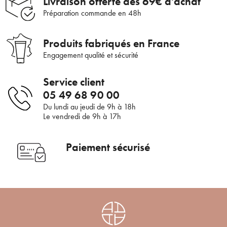
Livraison offerte dès 69€ d'achat
Préparation commande en 48h
ANNULER
OUI
JE M’INSCRIS
Produits fabriqués en France
En renseignant votre adresse e-mail, vous acceptez de recevoir des
Engagement qualité et sécurité
communications par e-mail de la part d’Auriège.
Service client
05 49 68 90 00
Du lundi au jeudi de 9h à 18h
Le vendredi de 9h à 17h
Paiement sécurisé