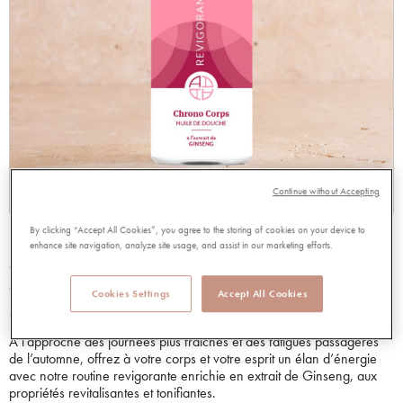
Continue without Accepting
By clicking “Accept All Cookies”, you agree to the storing of cookies on your device to
HUILE DE DOUCHE REVIGORANTE
enhance site navigation, analyze site usage, and assist in our marketing efforts.
98756
5.00 out of 5 Customer Rating
5.00/5.00
Lire les avis
Cookies Settings
Accept All Cookies
9,90 €
À l’approche des journées plus fraîches et des fatigues passagères
de l’automne, offrez à votre corps et votre esprit un élan d’énergie
avec notre routine revigorante enrichie en extrait de Ginseng, aux
propriétés revitalisantes et tonifiantes.​