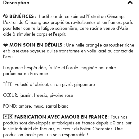
Description
💦 BÉNÉFICES
: L'actif star de ce soin est l'Extrait de Ginseng.
L'extrait de Ginseng aux propriétés revitalisantes et tonifiantes, parfait
pour lutter contre la fatigue saisonnière, cette racine venue d'Asie
aide à stimuler le corps et l'esprit.
❤️
MON SOIN EN DÉTAILS
: Une huile orangée au toucher riche
et à la texture soyeuse qui se transforme en voile lacté au contact de
l’eau.
Fragrance hespéridée, fruitée et florale imaginée par notre
parfumeur en Provence​
TÊTE: velouté d´abricot, citron givré, gingembre​
CŒUR: jasmin, freesia, pivoine rose​
FOND: ambre, musc, santal blanc
🇫🇷 FABRICATION AVEC AMOUR EN FRANCE
: Tous nos
produits sont développés et fabriqués en France depuis 50 ans, sur
le site industriel de Thouars, au cœur du Poitou Charentes. Une
production locale pour un soin responsable !