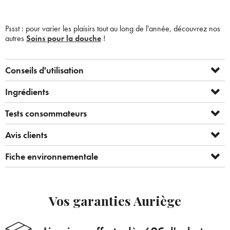
Pssst : pour varier les plaisirs tout au long de l'année, découvrez nos
autres
Soins pour la douche
!
Conseils d'utilisation
Ingrédients
Tests consommateurs
Avis clients
Bienvenue !
Fiche environnementale
×
Pour être au courant de nos dernières
Supprimer le produit ?
nouveautés ou promotions en cours et
bénéficier de nos conseils de saison, inscrivez-
Vos garanties Auriège
Voulez-vous vraiment supprimer le produit suivant du
vous à notre Newsletter.
panier ?