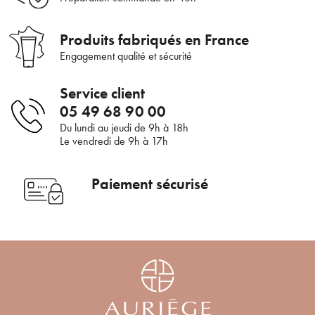
Bienvenue !
Produits fabriqués en France
Engagement qualité et sécurité
×
Pour être au courant de nos dernières
Supprimer le produit ?
nouveautés ou promotions en cours et
Service client
bénéficier de nos conseils de saison, inscrivez-
Voulez-vous vraiment supprimer le produit suivant du
05 49 68 90 00
vous à notre Newsletter.
panier ?
Du lundi au jeudi de 9h à 18h
Le vendredi de 9h à 17h
ANNULER
OUI
Paiement sécurisé
JE M’INSCRIS
En renseignant votre adresse e-mail, vous acceptez de recevoir des
communications par e-mail de la part d’Auriège.