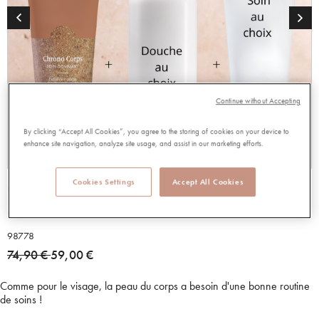
Continue without Accepting
By clicking “Accept All Cookies”, you agree to the storing of cookies on your device to
enhance site navigation, analyze site usage, and assist in our marketing efforts.
Cookies Settings
Accept All Cookies
OFFRE PERMANENTE TRIO GAMME
CORPS
98778
Price reduced from
to
74,90 €
59,00 €
Comme pour le visage, la peau du corps a besoin d'une bonne routine
de soins !