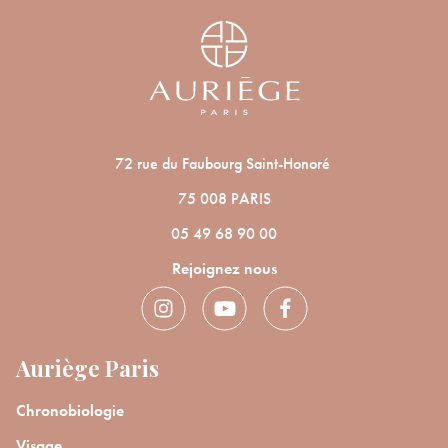
ANNULER
OUI
JE M’INSCRIS
En renseignant votre adresse e-mail, vous acceptez de recevoir des
communications par e-mail de la part d’Auriège.
72 rue du Faubourg Saint-Honoré
75 008 PARIS
05 49 68 90 00
Rejoignez nous
Auriège Paris
Chronobiologie
Visage