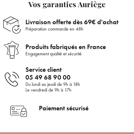
Vos garanties Auriège
Livraison offerte dès 69€ d'achat
Préparation commande en 48h
Produits fabriqués en France
Engagement qualité et sécurité
Service client
05 49 68 90 00
Du lundi au jeudi de 9h à 18h
Le vendredi de 9h à 17h
Bienvenue !
×
Paiement sécurisé
Pour être au courant de nos dernières
Supprimer le produit ?
nouveautés ou promotions en cours et
bénéficier de nos conseils de saison, inscrivez-
Voulez-vous vraiment supprimer le produit suivant du
vous à notre Newsletter.
panier ?