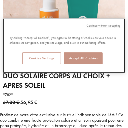
Continue without Accepting
By clicking “Accept All Cookies”, you agree to the storing of cookies on your device to
enhance site navigation, analyze site usage, and assist in our marketing efforts.
Cookies Settings
Accept All Cookies
DUO SOLAIRE CORPS AU CHOIX +
APRES SOLEIL
97829
Price reduced from
to
67,00 €
56,95 €
Profitez de notre offre exclusive sur le rituel indispensable de l'été ! Ce
duo combine une haute protection solaire et un soin apaisant pour une
peau protégée, hydratée et un bronzage qui dure après le retour des