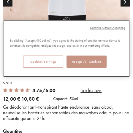
Continue without Accepting
By clicking “Accept All Cookies”, you agree to the storing of cookies on your device to
enhance site navigation, analyze site usage, and assist in our marketing efforts.
Cookies Settings
Accept All Cookies
ANTI TRANSPIRANT HOMME
97811
4.75 out of 5 Customer Rating
4.75/5.00
Lire les avis
Price reduced from
to
12,00 €
10,80 €
Capacité:
50ml
Ce déodorant anti-transpirant haute endurance, sans alcool,
neutralise les bactéries responsables des mauvaises odeurs pour une
efficacité garantie 24h.
Quantité: