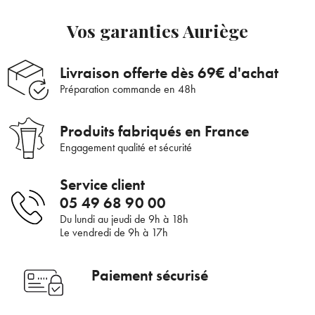
Vos garanties Auriège
Livraison offerte dès 69€ d'achat
Préparation commande en 48h
Produits fabriqués en France
Engagement qualité et sécurité
Service client
05 49 68 90 00
Du lundi au jeudi de 9h à 18h
Bienvenue !
Le vendredi de 9h à 17h
×
Pour être au courant de nos dernières
Supprimer le produit ?
Paiement sécurisé
nouveautés ou promotions en cours et
bénéficier de nos conseils de saison, inscrivez-
Voulez-vous vraiment supprimer le produit suivant du