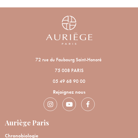
vous à notre Newsletter.
panier ?
ANNULER
OUI
JE M’INSCRIS
En renseignant votre adresse e-mail, vous acceptez de recevoir des
communications par e-mail de la part d’Auriège.
72 rue du Faubourg Saint-Honoré
75 008 PARIS
05 49 68 90 00
Rejoignez nous
Auriège Paris
Chronobiologie