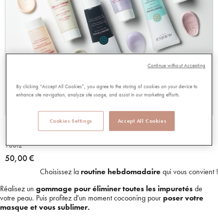
Continue without Accepting
By clicking “Accept All Cookies”, you agree to the storing of cookies on your device to
enhance site navigation, analyze site usage, and assist in our marketing efforts.
Cookies Settings
Accept All Cookies
DUO GOMMAGE + MASQUE
96812
50,00 €
Choisissez la
routine hebdomadaire
qui vous convient !
Réalisez un
gommage pour éliminer toutes les impuretés
de
votre peau. Puis profitez d'un moment cocooning pour
poser votre
masque et vous sublimer.