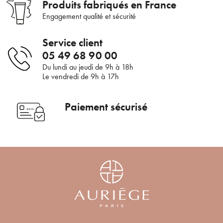
Bienvenue !
Produits fabriqués en France
Engagement qualité et sécurité
×
Pour être au courant de nos dernières
Supprimer le produit ?
Service client
nouveautés ou promotions en cours et
05 49 68 90 00
bénéficier de nos conseils de saison, inscrivez-
Voulez-vous vraiment supprimer le produit suivant du
Du lundi au jeudi de 9h à 18h
vous à notre Newsletter.
panier ?
Le vendredi de 9h à 17h
Paiement sécurisé
ANNULER
OUI
JE M’INSCRIS
En renseignant votre adresse e-mail, vous acceptez de recevoir des
communications par e-mail de la part d’Auriège.