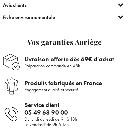
Avis clients
Fiche environnementale
Vos garanties Auriège
Bienvenue !
×
Livraison offerte dès 69€ d'achat
Pour être au courant de nos dernières
Supprimer le produit ?
nouveautés ou promotions en cours et
Préparation commande en 48h
bénéficier de nos conseils de saison, inscrivez-
Voulez-vous vraiment supprimer le produit suivant du
vous à notre Newsletter.
Produits fabriqués en France
panier ?
Engagement qualité et sécurité
ANNULER
OUI
Service client
JE M’INSCRIS
05 49 68 90 00
Du lundi au jeudi de 9h à 18h
En renseignant votre adresse e-mail, vous acceptez de recevoir des
Le vendredi de 9h à 17h
communications par e-mail de la part d’Auriège.