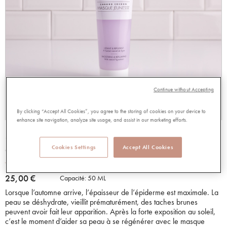
Continue without Accepting
By clicking “Accept All Cookies”, you agree to the storing of cookies on your device to
enhance site navigation, analyze site usage, and assist in our marketing efforts.
MASQUE JEUNESSE
Cookies Settings
Accept All Cookies
92200
4.70 out of 5 Customer Rating
4.70/5.00
Lire les avis
25,00 €
Capacité:
50 ML
Lorsque l’automne arrive, l’épaisseur de l’épiderme est maximale. La
peau se déshydrate, vieillit prématurément, des taches brunes
peuvent avoir fait leur apparition. Après la forte exposition au soleil,
c’est le moment d’aider sa peau à se régénérer avec le masque