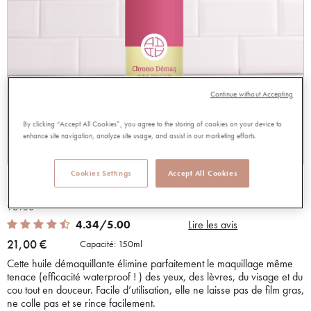
Continue without Accepting
By clicking “Accept All Cookies”, you agree to the storing of cookies on your device to
enhance site navigation, analyze site usage, and assist in our marketing efforts.
Cookies Settings
Accept All Cookies
HUILE DOUCEUR
96930
4.34 out of 5 Customer Rating
4.34/5.00
Lire les avis
21,00 €
Capacité:
150ml
Cette huile démaquillante élimine parfaitement le maquillage même
tenace (efficacité waterproof ! ) des yeux, des lèvres, du visage et du
cou tout en douceur. Facile d’utilisation, elle ne laisse pas de film gras,
ne colle pas et se rince facilement.