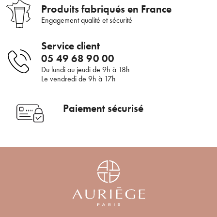
Bienvenue !
Produits fabriqués en France
Engagement qualité et sécurité
×
Pour être au courant de nos dernières
Supprimer le produit ?
Service client
nouveautés ou promotions en cours et
bénéficier de nos conseils de saison, inscrivez-
05 49 68 90 00
Voulez-vous vraiment supprimer le produit suivant du
vous à notre Newsletter.
Du lundi au jeudi de 9h à 18h
panier ?
Le vendredi de 9h à 17h
ANNULER
OUI
Paiement sécurisé
JE M’INSCRIS
En renseignant votre adresse e-mail, vous acceptez de recevoir des
communications par e-mail de la part d’Auriège.