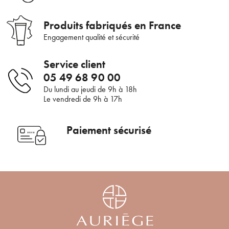
Bienvenue !
Produits fabriqués en France
Engagement qualité et sécurité
×
Pour être au courant de nos dernières
Supprimer le produit ?
nouveautés ou promotions en cours et
Service client
bénéficier de nos conseils de saison, inscrivez-
Voulez-vous vraiment supprimer le produit suivant du
05 49 68 90 00
vous à notre Newsletter.
panier ?
Du lundi au jeudi de 9h à 18h
Le vendredi de 9h à 17h
ANNULER
OUI
Paiement sécurisé
JE M’INSCRIS
En renseignant votre adresse e-mail, vous acceptez de recevoir des
communications par e-mail de la part d’Auriège.