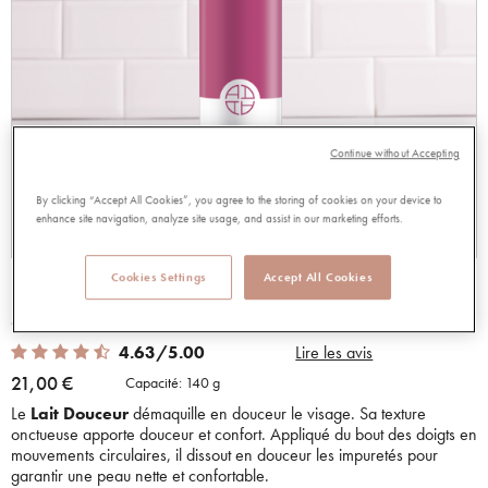
Continue without Accepting
By clicking “Accept All Cookies”, you agree to the storing of cookies on your device to
enhance site navigation, analyze site usage, and assist in our marketing efforts.
Cookies Settings
Accept All Cookies
LAIT DOUCEUR
96931
4.63 out of 5 Customer Rating
4.63/5.00
Lire les avis
21,00 €
Capacité:
140 g
Le
Lait Douceur
démaquille en douceur le visage. Sa texture
onctueuse apporte douceur et confort. Appliqué du bout des doigts en
mouvements circulaires, il dissout en douceur les impuretés pour
garantir une peau nette et confortable.