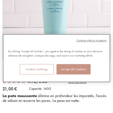
Continue without Accepting
By clicking “Accept All Cookies”, you agree to the storing of cookies on your device to
enhance site navigation, analyze site usage, and assist in our marketing efforts.
PATE MOUSSANTE
Cookies Settings
Accept All Cookies
93269
4.92 out of 5 Customer Rating
4.92/5.00
Lire les avis
21,00 €
Capacité:
140G
La pate moussante
élimine en profondeur les impuretés, l'excès
de sébum et resserre les pores. La peau est nette.