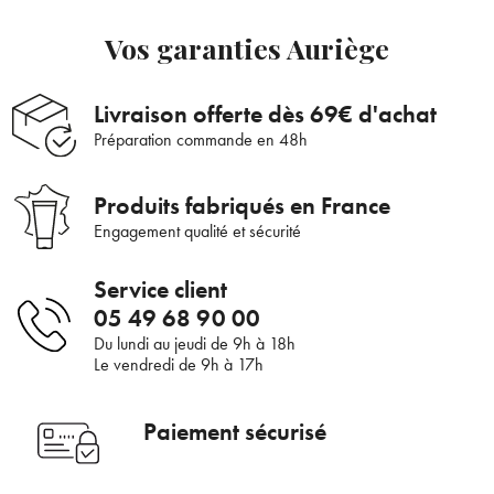
Vos garanties Auriège
Bienvenue !
Livraison offerte dès 69€ d'achat
Préparation commande en 48h
×
Pour être au courant de nos dernières
Supprimer le produit ?
nouveautés ou promotions en cours et
Produits fabriqués en France
bénéficier de nos conseils de saison, inscrivez-
Engagement qualité et sécurité
Voulez-vous vraiment supprimer le produit suivant du
vous à notre Newsletter.
panier ?
Service client
05 49 68 90 00
ANNULER
OUI
Du lundi au jeudi de 9h à 18h
JE M’INSCRIS
Le vendredi de 9h à 17h
En renseignant votre adresse e-mail, vous acceptez de recevoir des
Paiement sécurisé
communications par e-mail de la part d’Auriège.