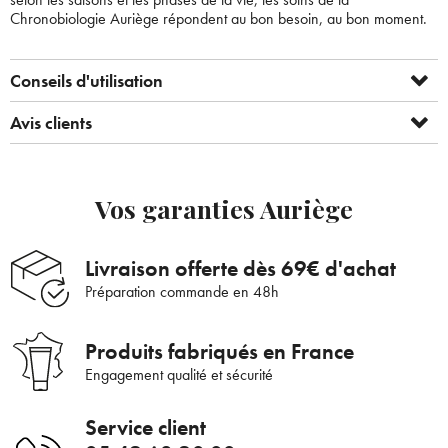
×
Pour être au courant de nos dernières
Supprimer le produit ?
Chronobiologie Auriège répondent au bon besoin, au bon moment.
nouveautés ou promotions en cours et
bénéficier de nos conseils de saison, inscrivez-
Voulez-vous vraiment supprimer le produit suivant du
Conseils d'utilisation
vous à notre Newsletter.
panier ?
Avis clients
ANNULER
OUI
JE M’INSCRIS
Vos garanties Auriège
En renseignant votre adresse e-mail, vous acceptez de recevoir des
communications par e-mail de la part d’Auriège.
Livraison offerte dès 69€ d'achat
Préparation commande en 48h
Produits fabriqués en France
Engagement qualité et sécurité
Service client