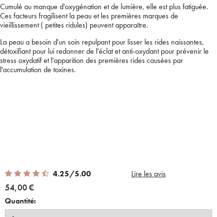
Cumulé au manque d'oxygénation et de lumière, elle est plus fatiguée.
Ces facteurs fragilisent la peau et les premières marques de
vieillissement ( petites ridules) peuvent apparaître.
La peau a besoin d'un soin repulpant pour lisser les rides naissantes,
détoxifiant pour lui redonner de l'éclat et anti-oxydant pour prévenir le
stress oxydatif et l'apparition des premières rides causées par
l'accumulation de toxines.
4.25 out of 5 Customer Rating
4.25/5.00
Lire les avis
54,00 €
Quantité: