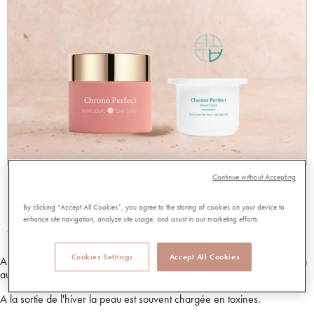
Continue without Accepting
POT RECHARGEABLE JOUR PERFECT
PRINTEMPS
By clicking “Accept All Cookies”, you agree to the storing of cookies on your device to
enhance site navigation, analyze site usage, and assist in our marketing efforts.
98738
Cookies Settings
Accept All Cookies
Au printemps les mécanismes de la peau se réveillent après une saison
au ralenti.
A la sortie de l'hiver la peau est souvent chargée en toxines.