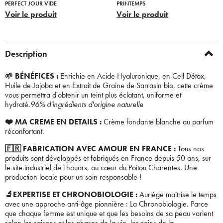
PERFECT JOUR VIDE
PRINTEMPS
Voir le produit
Voir le produit
Description
🌱 BÉNÉFICES :
Enrichie en Acide Hyaluronique, en Cell Détox,
Huile de Jojoba et en Extrait de Graine de Sarrasin bio, cette crème
vous permettra d'obtenir un teint plus éclatant, uniforme et
hydraté.
96% d'ingrédients d'origine naturelle
❤️ MA CREME EN DETAILS :
Crème fondante blanche au parfum
réconfortant.
🇫🇷 FABRICATION AVEC AMOUR EN FRANCE :
Tous nos
produits sont développés et fabriqués en France depuis 50 ans, sur
le site industriel de Thouars, au cœur du Poitou Charentes. Une
production locale pour un soin responsable !
🔬EXPERTISE ET CHRONOBIOLOGIE :
Auriège maîtrise le temps
Bienvenue !
avec une approche anti-âge pionnière : La Chronobiologie. Parce
que chaque femme est unique et que les besoins de sa peau varient
selon les saisons et les phases de la vie, les soins de la