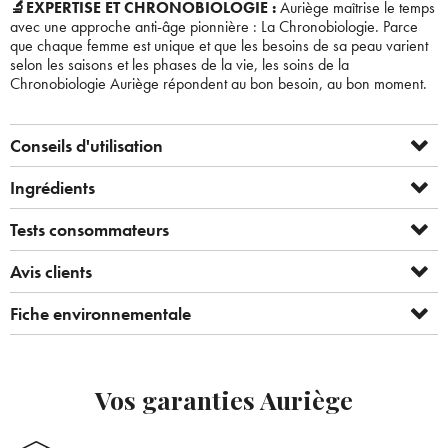
🔬EXPERTISE ET CHRONOBIOLOGIE :
Auriège maîtrise le temps
avec une approche anti-âge pionnière : La Chronobiologie. Parce
que chaque femme est unique et que les besoins de sa peau varient
selon les saisons et les phases de la vie, les soins de la
Chronobiologie Auriège répondent au bon besoin, au bon moment.
Conseils d'utilisation
Ingrédients
Tests consommateurs
Avis clients
Bienvenue !
Fiche environnementale
×
Pour être au courant de nos dernières
Supprimer le produit ?
nouveautés ou promotions en cours et
bénéficier de nos conseils de saison, inscrivez-
Voulez-vous vraiment supprimer le produit suivant du
Vos garanties Auriège
vous à notre Newsletter.
panier ?