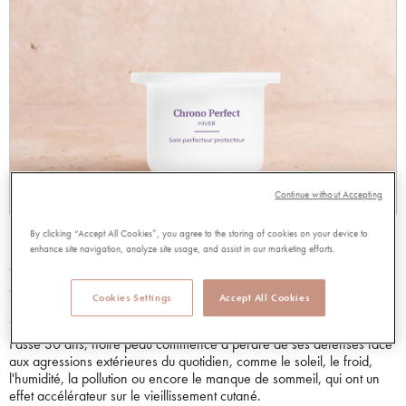
Continue without Accepting
RECHARGE CHRONO PERFECT HIVER
By clicking “Accept All Cookies”, you agree to the storing of cookies on your device to
enhance site navigation, analyze site usage, and assist in our marketing efforts.
98722
4.75 out of 5 Customer Rating
4.75/5.00
Lire les avis
Cookies Settings
Accept All Cookies
45,00 €
Passé 30 ans, notre peau commence à perdre de ses défenses face
aux agressions extérieures du quotidien, comme le soleil, le froid,
l'humidité, la pollution ou encore le manque de sommeil, qui ont un
effet accélérateur sur le vieillissement cutané.