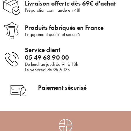
Livraison offerte dès 69€ d'achat
ANNULER
OUI
Préparation commande en 48h
JE M’INSCRIS
Produits fabriqués en France
En renseignant votre adresse e-mail, vous acceptez de recevoir des
Engagement qualité et sécurité
communications par e-mail de la part d’Auriège.
Service client
05 49 68 90 00
Du lundi au jeudi de 9h à 18h
Le vendredi de 9h à 17h
Paiement sécurisé