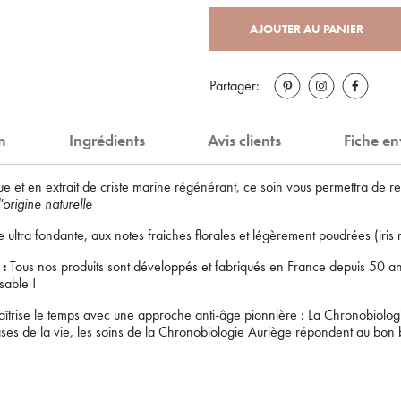
AJOUTER AU PANIER
Partager:
on
Ingrédients
Avis clients
Fiche e
igue et en extrait de criste marine régénérant, ce soin vous permettra de 
origine naturelle
Bienvenue !
ultra fondante, aux notes fraiches florales et légèrement poudrées (iris
Supprimer le produit ?
Pour être au courant de nos dernières nouveautés ou
 :
Tous nos produits sont développés et fabriqués en France depuis 50 ans,
sable !
promotions en cours et bénéficier de nos conseils de
Voulez-vous vraiment supprimer le produit suivant du panier ?
saison, inscrivez-vous à notre Newsletter.
îtrise le temps avec une approche anti-âge pionnière : La Chronobiolog
hases de la vie, les soins de la Chronobiologie Auriège répondent au bo
JE M’INSCRIS
ANNULER
OUI
renseignant votre adresse e-mail, vous acceptez de recevoir des communications par e-