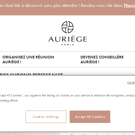
 rituel été à découvrir sans plus attendre ! Rendez-vous vite dans
Nouv
ORGANISEZ UNE RÉUNION
DEVENEZ CONSEILLÈRE
AURIÈGE !
AURIÈGE !
RGE CHRONO PERFECT NUIT
Conti
RECHARGE CH
ccept All Cookies”, you agree to the storing of cookies on your device to enhance site navigation, analyz
rketing efforts.
98725
5.00 out of 5 Customer Rating
5.00/5.00
45,00 €
Capacité:
50ml
Cookies Settings
Accept All Cookies
Soin perfecteur anti-fatigue.