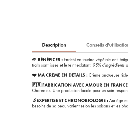
Description
Conseils d'utilisati
🌱 BÉNÉFICES :
Enrichi en taurine végétale anti-fat
traits sont lissés et le teint éclatant.
95% d'ingrédients d'
❤️ MA CREME EN DETAILS :
Crème onctueuse riche 
🇫🇷 FABRICATION AVEC AMOUR EN FRANCE
Charentes. Une production locale pour un soin respon
🔬EXPERTISE ET CHRONOBIOLOGIE :
Auriège ma
besoins de sa peau varient selon les saisons et les p
En 