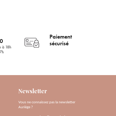
Paiement
00
sécurisé
h à 18h
17h
Newsletter
Vous ne connaissez pas la newsletter
Auriège ?