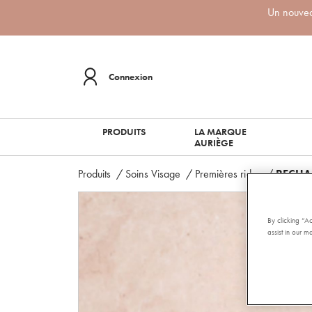
Un nouveau
Connexion
PRODUITS
LA MARQUE
AURIÈGE
Produits
/
Soins Visage
/
Premières rides
/
RECHA
By clicking “A
assist in our ma