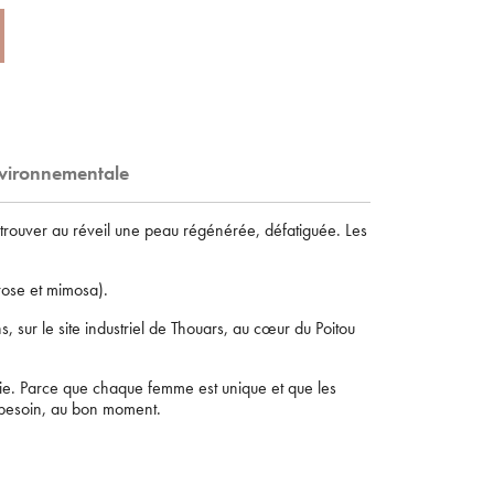
nvironnementale
retrouver au réveil une peau régénérée, défatiguée. Les
 rose et mimosa).
×
 sur le site industriel de Thouars, au cœur du Poitou
ie. Parce que chaque femme est unique et que les
n besoin, au bon moment.
mail