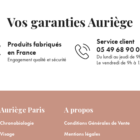
de la part d’Auriège.
Vos garanties Auriège
Service client
Produits fabriqués
05 49 68 90 
en France
Du lundi au jeudi de 9
Engagement qualité et sécurité
Le vendredi de 9h à 
Auriège Paris
A propos
Chronobiologie
Conditions Générales de Vente
Visage
Mentions légales