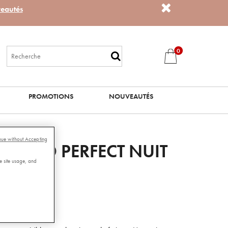
eautés
0
PROMOTIONS
NOUVEAUTÉS
nue without Accepting
RONO PERFECT NUIT
e site usage, and
Lire les avis