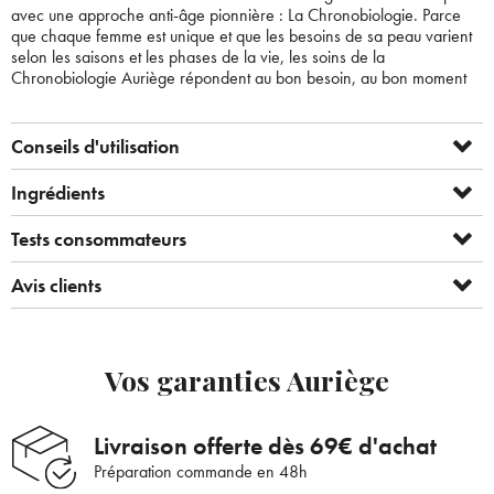
avec une approche anti-âge pionnière : La Chronobiologie. Parce
que chaque femme est unique et que les besoins de sa peau varient
selon les saisons et les phases de la vie, les soins de la
Chronobiologie Auriège répondent au bon besoin, au bon moment
Conseils d'utilisation
Ingrédients
Tests consommateurs
Bienvenue !
Avis clients
×
Pour être au courant de nos dernières
Supprimer le produit ?
nouveautés ou promotions en cours et
Vos garanties Auriège
bénéficier de nos conseils de saison, inscrivez-
Voulez-vous vraiment supprimer le produit suivant du
vous à notre Newsletter.
panier ?
Livraison offerte dès 69€ d'achat
Préparation commande en 48h