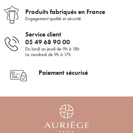
ANNULER
OUI
JE M’INSCRIS
Produits fabriqués en France
Engagement qualité et sécurité
En renseignant votre adresse e-mail, vous acceptez de recevoir des
communications par e-mail de la part d’Auriège.
Service client
05 49 68 90 00
Du lundi au jeudi de 9h à 18h
Le vendredi de 9h à 17h
Paiement sécurisé