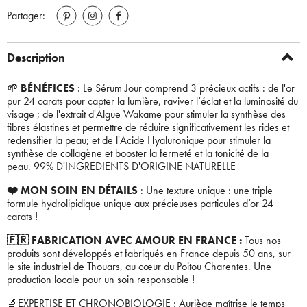
Partager:
Description
🌱 BÉNÉFICES
: Le Sérum Jour comprend 3 précieux actifs : de l'or
pur 24 carats pour capter la lumière, raviver l’éclat et la luminosité du
visage ; de l'extrait d'Algue Wakame pour stimuler la synthèse des
fibres élastines et permettre de réduire significativement les rides et
redensifier la peau; et de l'Acide Hyaluronique pour stimuler la
synthèse de collagène et booster la fermeté et la tonicité de la
peau. 99% D'INGREDIENTS D'ORIGINE NATURELLE
❤️ MON SOIN EN DÉTAILS
: Une texture unique : une triple
formule hydrolipidique unique aux précieuses particules d’or 24
carats !
🇫🇷 FABRICATION AVEC AMOUR EN FRANCE :
Tous nos
produits sont développés et fabriqués en France depuis 50 ans, sur
le site industriel de Thouars, au cœur du Poitou Charentes. Une
production locale pour un soin responsable !
🔬EXPERTISE ET CHRONOBIOLOGIE : Auriège maîtrise le temps