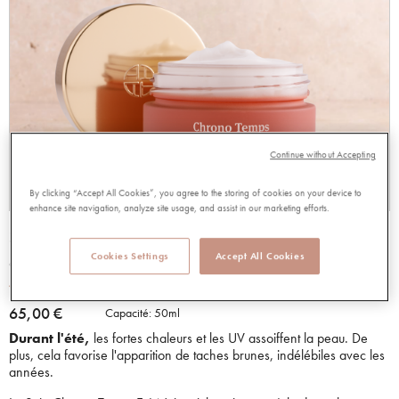
Continue without Accepting
By clicking “Accept All Cookies”, you agree to the storing of cookies on your device to
enhance site navigation, analyze site usage, and assist in our marketing efforts.
SOIN CHRONO TEMPS ETE NUIT
Cookies Settings
Accept All Cookies
96997
4.75 out of 5 Customer Rating
4.75/5.00
Lire les avis
65,00 €
Capacité:
50ml
Durant l'été,
les fortes chaleurs et les UV assoiffent la peau. De
plus, cela favorise l'apparition de taches brunes, indélébiles avec les
années.