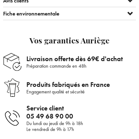
Avis clients
Fiche environnementale
Vos garanties Auriège
Bienvenue !
Livraison offerte dès 69€ d'achat
×
Pour être au courant de nos dernières
Supprimer le produit ?
Préparation commande en 48h
nouveautés ou promotions en cours et
bénéficier de nos conseils de saison, inscrivez-
Voulez-vous vraiment supprimer le produit suivant du
vous à notre Newsletter.
Produits fabriqués en France
panier ?
Engagement qualité et sécurité
Service client
ANNULER
OUI
05 49 68 90 00
JE M’INSCRIS
Du lundi au jeudi de 9h à 18h
En renseignant votre adresse e-mail, vous acceptez de recevoir des
Le vendredi de 9h à 17h
communications par e-mail de la part d’Auriège.