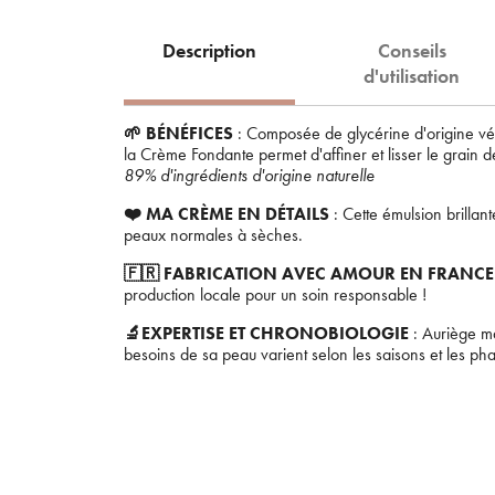
Description
Conseils
d'utilisation
🌱 BÉNÉFICES
: Composée de glycérine d'origine végé
la Crème Fondante permet d'affiner et lisser le grain 
89% d'ingrédients d'origine naturelle
❤️ MA CRÈME EN DÉTAILS
: Cette émulsion brillan
peaux normales à sèches.
🇫🇷 FABRICATION AVEC AMOUR EN FRANCE
production locale pour un soin responsable !
🔬EXPERTISE ET CHRONOBIOLOGIE
: Auriège ma
besoins de sa peau varient selon les saisons et les p
En 