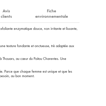
Avis
Fiche
clients
environnementale
foliante enzymatique douce, non irritante et lissante,
 une texture fondante et onctueuse, trè adaptée aux
×
 à Thouars, au cœur du Poitou Charentes. Une
ie. Parce que chaque femme est unique et que les
n besoin, au bon moment.
mail