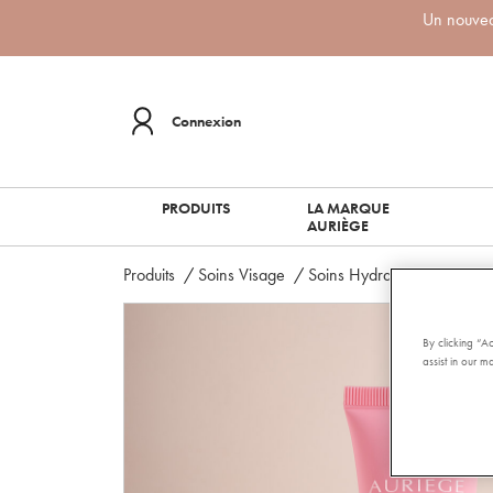
Un nouveau
Connexion
PRODUITS
LA MARQUE
AURIÈGE
Produits
/
Soins Visage
/
Soins Hydratants Visage
By clicking “A
assist in our ma