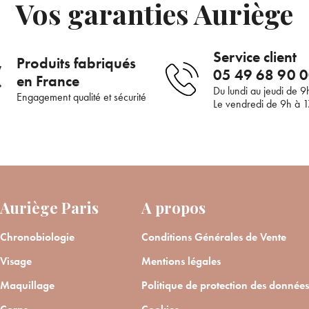
Vos garanties Auriège
Service client
Produits fabriqués
05 49 68 90 
en France
Du lundi au jeudi de 9
Engagement qualité et sécurité
Le vendredi de 9h à 
Auriège Paris
A propos
Chronobiologie
Conditions Générales de Vente
Visage
Mentions légales
Maquillage
Politique de protection des données