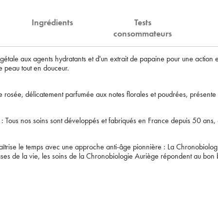
Ingrédients
Tests
consommateurs
tale aux agents hydratants et d'un extrait de papaine pour une action ex
de peau tout en douceur.
te rosée, délicatement parfumée aux notes florales et poudrées, présente
Bienvenue !
: Tous nos soins sont développés et fabriqués en France depuis 50 ans,
Supprimer le produit ?
Pour être au courant de nos dernières nouveautés ou
promotions en cours et bénéficier de nos conseils de
îtrise le temps avec une approche anti-âge pionnière : La Chronobiolog
Voulez-vous vraiment supprimer le produit suivant du panier ?
saison, inscrivez-vous à notre Newsletter.
hases de la vie, les soins de la Chronobiologie Auriège répondent au bo
JE M’INSCRIS
ANNULER
OUI
renseignant votre adresse e-mail, vous acceptez de recevoir des communications par e-
de la part d’Auriège.