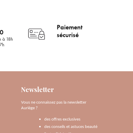
Paiement
00
sécurisé
h à 18h
17h
Newsletter
Vous ne connaissez pas la newsletter
Auriège ?
des offres exclusives
des conseils et astuces beauté