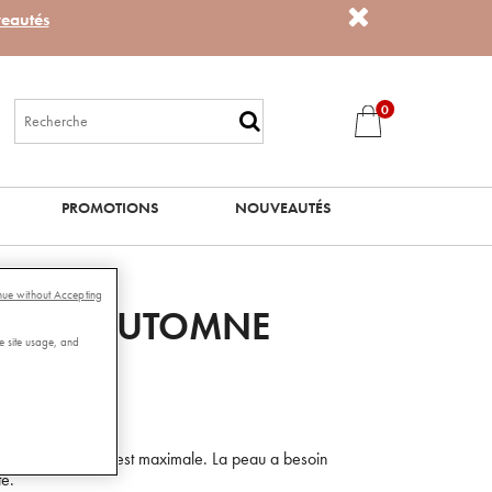
eautés
0
PROMOTIONS
NOUVEAUTÉS
nue without Accepting
ANTE AUTOMNE
e site usage, and
Lire les avis
eur de l’épiderme est maximale. La peau a besoin
te.