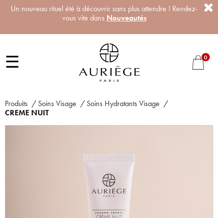
Un nouveau rituel été à découvrir sans plus attendre ! Rendez-
vous vite dans
Nouveautés
☰
0
Produits
/
Soins Visage
/
Soins Hydratants Visage
/
CREME NUIT