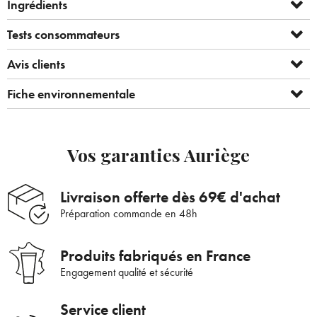
Ingrédients
Tests consommateurs
Avis clients
Fiche environnementale
Bienvenue !
Vos garanties Auriège
×
Pour être au courant de nos dernières
Supprimer le produit ?
nouveautés ou promotions en cours et
Livraison offerte dès 69€ d'achat
bénéficier de nos conseils de saison, inscrivez-
Préparation commande en 48h
Voulez-vous vraiment supprimer le produit suivant du
vous à notre Newsletter.
panier ?
Produits fabriqués en France
Engagement qualité et sécurité
ANNULER
OUI
JE M’INSCRIS
Service client