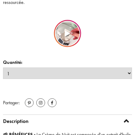
ressourcée.
Quantité:
Partager:
Description
🌱 BÉNÉFICES :
La Crème de Nuit est composée d'un extrait d'huile