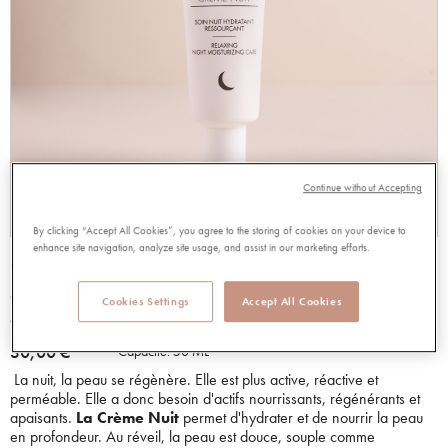
Continue without Accepting
By clicking “Accept All Cookies”, you agree to the storing of cookies on your device to
enhance site navigation, analyze site usage, and assist in our marketing efforts.
CREME NUIT
93260
Cookies Settings
Accept All Cookies
4.70 out of 5 Customer Rating
4.70/5.00
Lire les avis
30,00 €
Capacité:
50 ML
La nuit, la peau se régènère. Elle est plus active, réactive et
perméable. Elle a donc besoin d'actifs nourrissants, régénérants et
apaisants.
La Crème Nuit
permet d'hydrater et de nourrir la peau
en profondeur. Au réveil, la peau est douce, souple comme