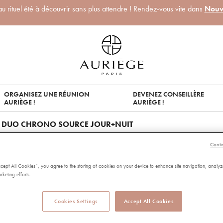
 rituel été à découvrir sans plus attendre ! Rendez-vous vite dans
Nouv
ORGANISEZ UNE RÉUNION
DEVENEZ CONSEILLÈRE
AURIÈGE !
AURIÈGE !
/
DUO CHRONO SOURCE JOUR+NUIT
DUO CHRON
Conti
JOUR+NUIT
ccept All Cookies”, you agree to the storing of cookies on your device to enhance site navigation, analyz
rketing efforts.
99840
Price reduced from
to
60,00 €
53,00 €
Cookies Settings
Accept All Cookies