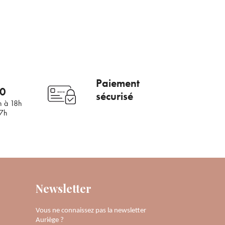
mail
Paiement
00
sécurisé
h à 18h
17h
Newsletter
Vous ne connaissez pas la newsletter
Auriège ?