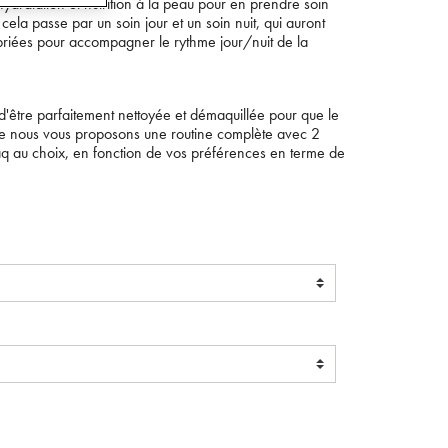
dratation et nutrition à la peau pour en prendre soin
cela passe par un soin jour et un soin nuit, qui auront
riées pour accompagner le rythme jour/nuit de la
d'être parfaitement nettoyée et démaquillée pour que le
 que nous vous proposons une routine complète avec 2
 au choix, en fonction de vos préférences en terme de