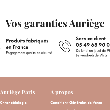
JE M’INSCRIS
ANNULER
OUI
Vos garanties Auriège
renseignant votre adresse e-mail, vous acceptez de recevoir des communications par e-
de la part d’Auriège.
Service client
Produits fabriqués
05 49 68 90 
en France
Du lundi au jeudi de 9
Engagement qualité et sécurité
Le vendredi de 9h à 
Auriège Paris
A propos
Chronobiologie
Conditions Générales de Vente