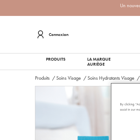
Un nouveau
Connexion
PRODUITS
LA MARQUE
AURIÈGE
Produits
/
Soins Visage
/
Soins Hydratants Visage
By clicking “A
assist in our ma