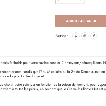
AJOUTER AU PANIER
Partager:
roduits à choisir pour votre routine sont les 2 nettoyants/démaquillants
 et réconfortante, tandis que l'Eau Micellaire ou la Gelée Douceur, tout-en
Bienvenue !
émaquillage et tonifier la peau!
Supprimer le produit ?
hoisir votre soin jour en fonction de la saison du moment, pour apporte
Pour être au courant de nos dernières nouveautés ou
convient à toutes les peaux, en sachant que la Crème Purifiante Nuit est
promotions en cours et bénéficier de nos conseils de
Voulez-vous vraiment supprimer le produit suivant du panier ?
saison, inscrivez-vous à notre Newsletter.