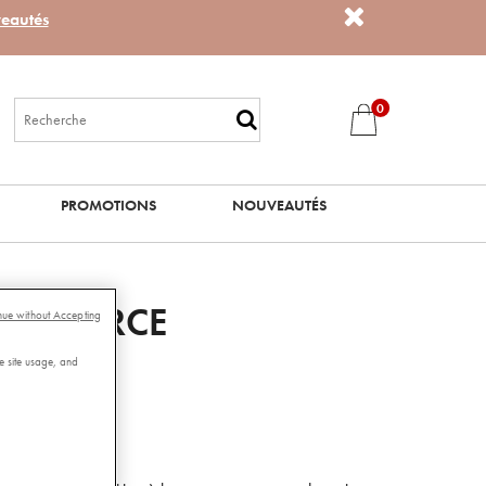
eautés
0
PROMOTIONS
NOUVEAUTÉS
O SOURCE
nue without Accepting
e site usage, and