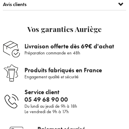
Avis clients
Vos garanties Auriège
Bienvenue !
Livraison offerte dès 69€ d'achat
×
Pour être au courant de nos dernières
Préparation commande en 48h
Supprimer le produit ?
nouveautés ou promotions en cours et
bénéficier de nos conseils de saison, inscrivez-
Produits fabriqués en France
Voulez-vous vraiment supprimer le produit suivant du
vous à notre Newsletter.
panier ?
Engagement qualité et sécurité
Service client
ANNULER
OUI
05 49 68 90 00
JE M’INSCRIS
Du lundi au jeudi de 9h à 18h
Le vendredi de 9h à 17h
En renseignant votre adresse e-mail, vous acceptez de recevoir des
communications par e-mail de la part d’Auriège.