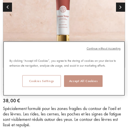
Continue without Accepting
By clicking “Accept All Cookies”, you agree to the storing of cookies on your device to
enhance site navigation, analyze site usage, and assist in our marketing efforts.
CONTOUR YEUX & LEVRES
Cookies Settings
Accept All Cookies
97998
4.67 out of 5 Customer Rating
4.67/5.00
Lire les avis
38,00 €
Spécialement formulé pour les zones fragiles du contour de l’oeil et
des lèvres. Les rides, les cernes, les poches et les signes de fatigue
sont visiblement réduits autour des yeux. Le contour des lèvres est
lissé et repulpé.