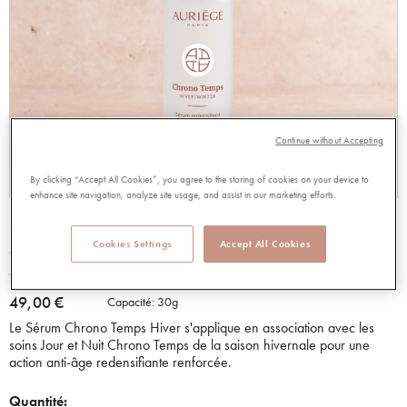
Continue without Accepting
By clicking “Accept All Cookies”, you agree to the storing of cookies on your device to
enhance site navigation, analyze site usage, and assist in our marketing efforts.
SERUM CHRONO TEMPS HIVER
Cookies Settings
Accept All Cookies
96992
4.75 out of 5 Customer Rating
4.75/5.00
Lire les avis
49,00 €
Capacité:
30g
Le Sérum Chrono Temps Hiver s'applique en association avec les
soins Jour et Nuit Chrono Temps de la saison hivernale pour une
action anti-âge redensifiante renforcée.
Quantité: