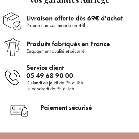
Livraison offerte dès 69€ d'achat
Bienvenue !
Préparation commande en 48h
×
Pour être au courant de nos dernières
Supprimer le produit ?
Produits fabriqués en France
nouveautés ou promotions en cours et
Engagement qualité et sécurité
bénéficier de nos conseils de saison, inscrivez-
Voulez-vous vraiment supprimer le produit suivant du
vous à notre Newsletter.
panier ?
Service client
05 49 68 90 00
Du lundi au jeudi de 9h à 18h
ANNULER
OUI
Le vendredi de 9h à 17h
JE M’INSCRIS
Paiement sécurisé
En renseignant votre adresse e-mail, vous acceptez de recevoir des
communications par e-mail de la part d’Auriège.