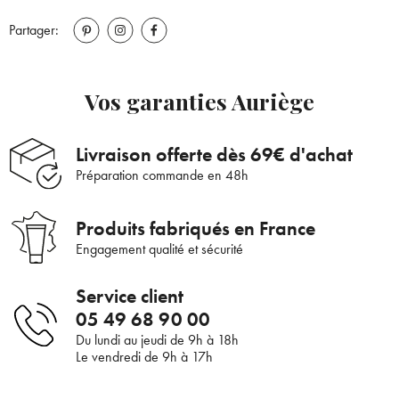
Partager:
Vos garanties Auriège
Livraison offerte dès 69€ d'achat
Préparation commande en 48h
Produits fabriqués en France
Engagement qualité et sécurité
Service client
Bienvenue !
05 49 68 90 00
Du lundi au jeudi de 9h à 18h
Le vendredi de 9h à 17h
×
Pour être au courant de nos dernières
Supprimer le produit ?
nouveautés ou promotions en cours et