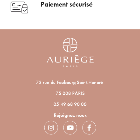
Paiement sécurisé
bénéficier de nos conseils de saison, inscrivez-
Voulez-vous vraiment supprimer le produit suivant du
vous à notre Newsletter.
panier ?
ANNULER
OUI
JE M’INSCRIS
En renseignant votre adresse e-mail, vous acceptez de recevoir des
communications par e-mail de la part d’Auriège.
72 rue du Faubourg Saint-Honoré
75 008 PARIS
05 49 68 90 00
Rejoignez nous