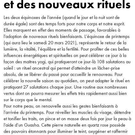
et des nouveaux rituels
Les deux équinoxes de l’année (quand le jour et la nuit sont de
durée égale) sont des temps forts pour notre corps et notre esprit.
Elles marquent en effet des moments de passage, favorables à
l’adoption de nouveaux rituels bienfaisants. L’équinoxe de printemps
(qui aura lieu le samedi 20 mars 2021), représente le retour de la
lumière, la vitalité, l’équilibre et la fertilité. Pour profiter de ces belles
influences énergétiques et spirituelles on peut célébrer ce jour à la
façon des maîtres yogi, qui pratiqueront ce jour-là 108 salutations au
soleil : un rituel ancestral qui permet d’atteindre un lâcher-prise
absolu, de se libérer du passé pour accueillir le renouveau. Pour
célébrer la nouvelle saison au quotidien, on peut adapter le rituel en
pratiquant 27 salutations chaque jour. Une routine aux nombreuses
vertus dont on pourra mesurer les effets très rapidement aussi bien
sur le corps que le mental.
Pour notre peau, on renouvelle aussi les gestes bienfaisants à
l’arrivée du printemps. Pour réveiller les muscles du visage, détendre
et tonifier les traits, on pince et on masse deux fois par jour la peau à
l’aide d’un Guasha. Cette pierre naturelle en quartz rose possède
des pouvoirs étonnants pour illuminer le teint, oxygéner et raffermir