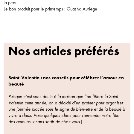
la peau.
Bienvenue !
Le bon produit pour le printemps : Guasha Auriège
Pour être au courant de nos dernières
×
Supprimer le produit ?
nouveautés ou promotions en cours et
bénéficier de nos conseils de saison, inscrivez-
Nos articles préférés
vous à notre Newsletter.
Voulez-vous vraiment supprimer le produit suivant du
panier ?
ANNULER
OUI
Saint-Valentin : nos conseils pour célébrer l’amour en
JE M’INSCRIS
beauté
Puisque c’est sans doute à la maison que l’on fêtera la Saint-
En renseignant votre adresse e-mail, vous acceptez de recevoir des
Valentin cette année, on a décidé d’en profiter pour organiser
communications par e-mail de la part d’Auriège.
une journée placée sous le signe du bien-être et de la beauté à
vivre à deux. Voici quelques idées pour réinventer votre fête
des amoureux sans sortir de chez vous.
[...]