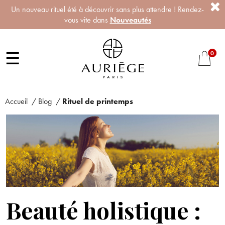
Un nouveau rituel été à découvrir sans plus attendre ! Rendez-
vous vite dans
Nouveautés
☰
0
Accueil
/
Blog
/
Rituel de printemps
Beauté holistique :