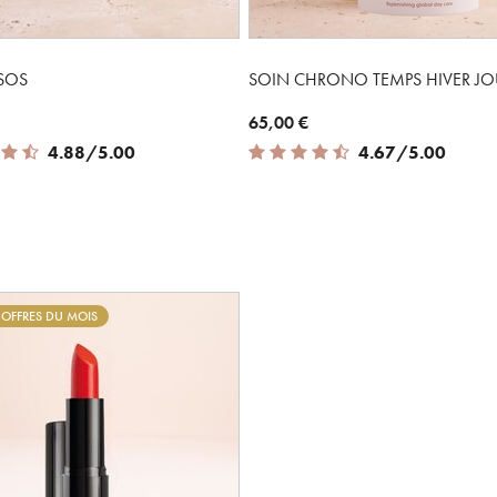
SOS
SOIN CHRONO TEMPS HIVER JO
65,00 €
 of 5 Customer Rating
4.67 out of 5 Customer Rating
4.88/5.00
4.67/5.00
S OFFRES DU MOIS
Bienvenue !
Supprimer le produit ?
Pour être au courant de nos dernières nouveautés ou