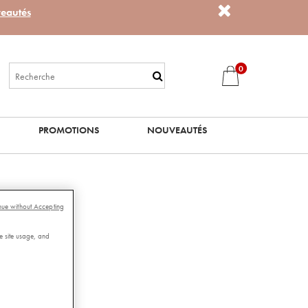
eautés
0
PROMOTIONS
NOUVEAUTÉS
nue without Accepting
chez...
e site usage, and