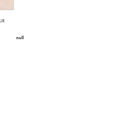
UR
null
×