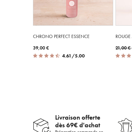
CHRONO PERFECT ESSENCE
ROUGE 
En 
Price r
39,00 €
21,00 €
4.61 out of 5 Customer Rating
4.14 out
4.61/5.00
Livraison offerte
dès 69€ d'achat
Préparation commande en