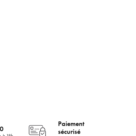
mail
Paiement
00
sécurisé
h à 18h