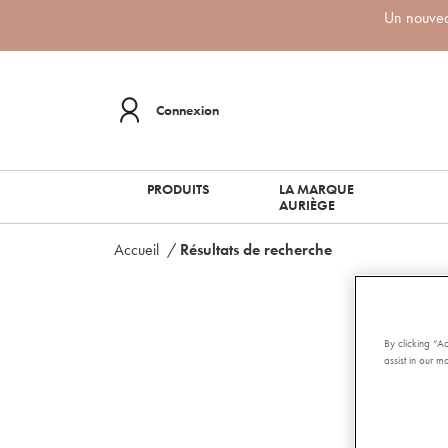
Un nouveau
Connexion
PRODUITS
LA MARQUE
AURIÈGE
Accueil
/
Résultats de recherche
Il sem
By clicking “A
assist in our ma