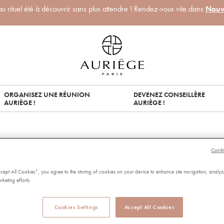
 rituel été à découvrir sans plus attendre ! Rendez-vous vite dans
Nouv
ORGANISEZ UNE RÉUNION
DEVENEZ CONSEILLÈRE
AURIÈGE !
AURIÈGE !
Oups !
Conti
ble que nous ne trouvions pas ce que vous cher
ccept All Cookies”, you agree to the storing of cookies on your device to enhance site navigation, analyz
rketing efforts.
NOUVELLE RECHERCHE
Cookies Settings
Accept All Cookies