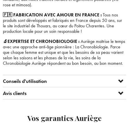
rose et mimosa).
🇫🇷 FABRICATION AVEC AMOUR EN FRANCE :
Tous nos
produits sont développés et fabriqués en France depuis 50 ans, sur
le site industriel de Thouars, au cœur du Poitou Charentes. Une
production locale pour un soin responsable !
🔬EXPERTISE ET CHRONOBIOLOGIE :
Auriège maîtrise le temps
avec une approche anti-âge pionnière : La Chronobiologie. Parce
que chaque femme est unique et que les besoins de sa peau varient
selon les saisons et les phases de la vie, les soins de la
Chronobiologie Auriège répondent au bon besoin, au bon moment.
Bienvenue !
Conseils d'utilisation
Avis clients
×
Pour être au courant de nos dernières
Supprimer le produit ?
nouveautés ou promotions en cours et
bénéficier de nos conseils de saison, inscrivez-
Voulez-vous vraiment supprimer le produit suivant du
Vos garanties Auriège
vous à notre Newsletter.
panier ?