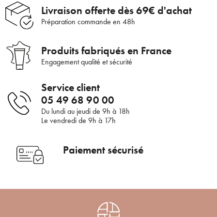
Livraison offerte dès 69€ d'achat
ANNULER
OUI
Préparation commande en 48h
JE M’INSCRIS
Produits fabriqués en France
En renseignant votre adresse e-mail, vous acceptez de recevoir des
communications par e-mail de la part d’Auriège.
Engagement qualité et sécurité
Service client
05 49 68 90 00
Du lundi au jeudi de 9h à 18h
Le vendredi de 9h à 17h
Paiement sécurisé