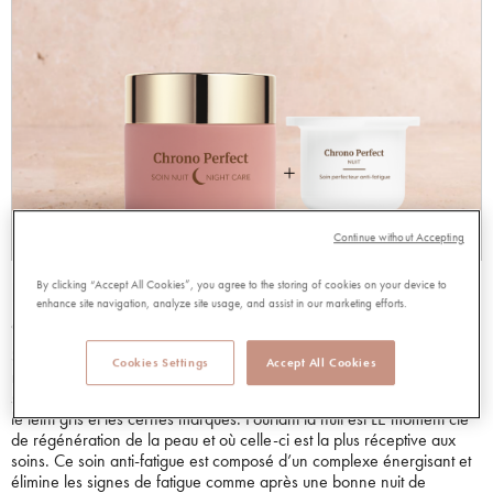
Continue without Accepting
PERFECT NUIT POT + RECHARGE
By clicking “Accept All Cookies”, you agree to the storing of cookies on your device to
enhance site navigation, analyze site usage, and assist in our marketing efforts.
98779
Soin perfecteur anti-fatigue. Entre 30 et 40 ans les premières
Cookies Settings
Accept All Cookies
marques visibles sont les signes de fatigue. Une nuit trop courte ou un
sommeil de mauvaise qualité suffisent à rendre les traits tirés, froissés,
le teint gris et les cernes marqués. Pourtant la nuit est LE moment clé
de régénération de la peau et où celle-ci est la plus réceptive aux
soins. Ce soin anti-fatigue est composé d’un complexe énergisant et
élimine les signes de fatigue comme après une bonne nuit de