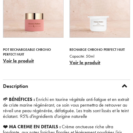
POT RECHARGEABLE CHRONO
RECHARGE CHRONO PERFECT NUIT
PERFECT NUIT
Capacité:
50ml
Voir le produit
Voir le produit
Description
🌱 BÉNÉFICES :
Enrichi en taurine végétale anti-fatigue et en extrait
de criste marine régénérant, ce soin vous permettra de retrouver au
réveil une peau régénérée, défatiguée. Les traits sont lissés et le teint
éclatant.
95% d'ingrédients d'origine naturelle
❤️ MA CREME EN DETAILS :
Crème onctueuse riche ultra
fondante, aux notes fraiches florales et légèrement poudrées (iris